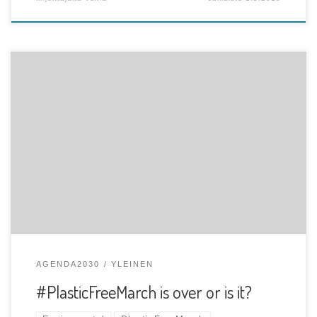
Text: Venla R, Publicist of the Turku UN Association The
European Union has set the […]
AGENDA2030
YLEINEN
#PlasticFreeMarch is over or is it?