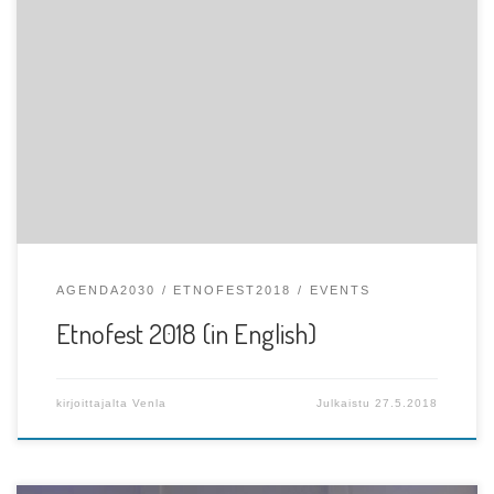
Etnofest is a festival organized by Sondip ry, Yhdessä-
yhdistys ry and the City of Turku […]
AGENDA2030
ETNOFEST2018
EVENTS
Etnofest 2018 (in English)
kirjoittajalta
Venla
Julkaistu
27.5.2018