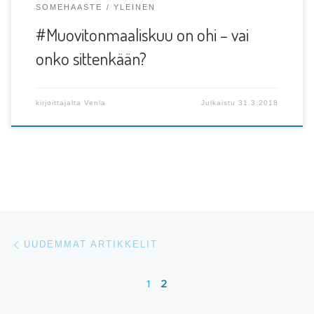
SOMEHAASTE
YLEINEN
#Muovitonmaaliskuu on ohi – vai
onko sittenkään?
kirjoittajalta
Venla
Julkaistu
31.3.2018
Artikkelien navigointi
Uudemmat artikkelit
UUDEMMAT ARTIKKELIT
1
2