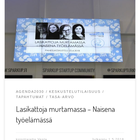
Teksti ja Kuvat: Venla R, Turun YK-Yhdistyksen
viestintävastaava Turun YK-Yhdistys järjesti 23.4.2018
yhteistyössä UN Womenin […]
AGENDA2030
KESKUSTELUTILAISUUS
TAPAHTUMAT
TASA-ARVO
Lasikattoja murtamassa – Naisena
työelämässä
kirjoittajalta
Venla
Julkaistu
1.5.2018