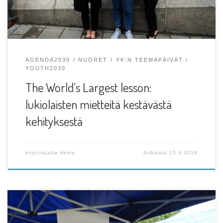
AGENDA2030
NUORET
YK:N TEEMAPÄIVÄT
YOUTH2030
The World’s Largest lesson:
lukiolaisten mietteitä kestävästä
kehityksestä
kirjoittajalta
Venla
Julkaistu
15.9.2018