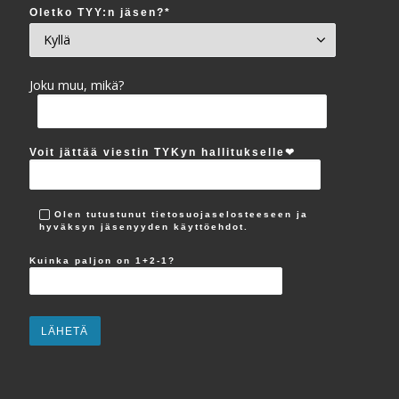
Oletko TYY:n jäsen?*
Joku muu, mikä?
Voit jättää viestin TYKyn hallitukselle‪❤︎
Olen tutustunut tietosuojaselosteeseen ja
hyväksyn jäsenyyden käyttöehdot.
Kuinka paljon on 1+2-1?