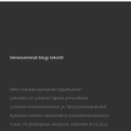
Viimeisemmät blogi tekstit!
Miksi matalan kynnyksen tapahtumat?
Lukutaito on jokaisen lapsen perusoikeus
Luonnon monimuotoisuus ja ”ekosysteemipalvelut”
Ajatuksia nuorten rauhanviikon paneelikeskustelusta
Turun YK-yhdistyksen ekskursio Helsinkiin 8.12.2022