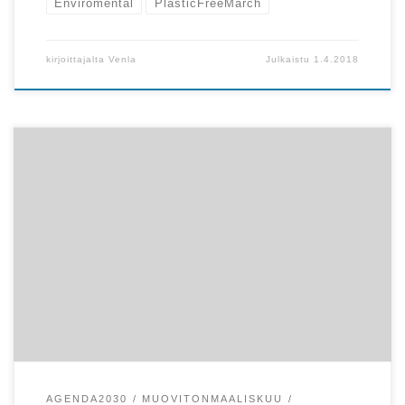
Enviromental
PlasticFreeMarch
kirjoittajalta
Venla
Julkaistu
1.4.2018
Teksti: Venla R, Turun YK-Yhdistyksen viestintävastaava
Euroopan unioni on asettanut tavoitteeksi, että vuoteen
2030 mennessä […]
AGENDA2030
MUOVITONMAALISKUU