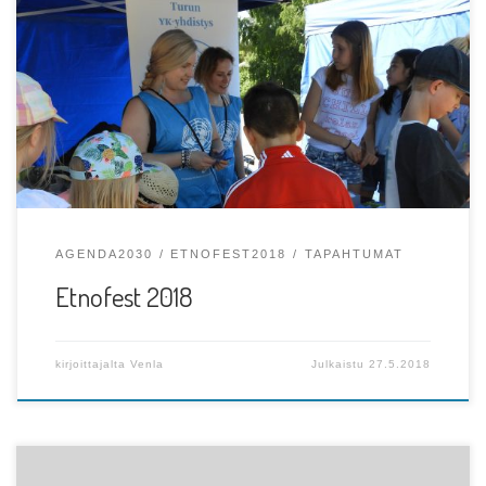
Teksti, kuvat ja video: Venla R, Turun YK-Yhdistyksen
viestintävastaava Etnofest on Sondip ry:n, Yhdessä-
yhdistys ry:n […]
AGENDA2030
ETNOFEST2018
TAPAHTUMAT
Etnofest 2018
kirjoittajalta
Venla
Julkaistu
27.5.2018