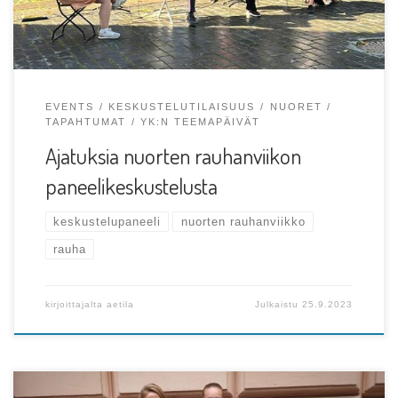
EVENTS
KESKUSTELUTILAISUUS
NUORET
TAPAHTUMAT
YK:N TEEMAPÄIVÄT
Ajatuksia nuorten rauhanviikon
paneelikeskustelusta
keskustelupaneeli
nuorten rauhanviikko
rauha
kirjoittajalta
aetila
Julkaistu
25.9.2023