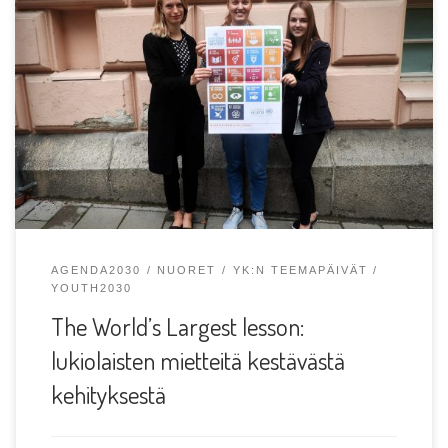
Teksti ja kuvat: Venla R, Turun YK-Yhdistyksen
viestintävastaava Turun YK-Yhdistys ja AEISEC Turku
kertoivat kestävän […]
AGENDA2030
NUORET
YK:N TEEMAPÄIVÄT
YOUTH2030
The World’s Largest lesson:
lukiolaisten mietteitä kestävästä
kehityksestä