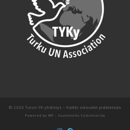
© 2026
Turun YK-yhdistys
– Kaikki oikeudet pidätetään
Powered by
WP
– Suunniteltu
Customizrilla