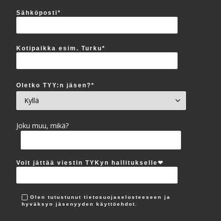
Sähköposti*
Kotipaikka esim. Turku*
Oletko TYY:n jäsen?*
Joku muu, mikä?
Voit jättää viestin TYKyn hallitukselle‪❤︎
Olen tutustunut tietosuojaselosteeseen ja
hyväksyn jäsenyyden käyttöehdot.