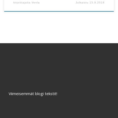
kirjoittajalta
Venla
Julkaistu
15.9.2018
Viimeisemmät blogi tekstit!