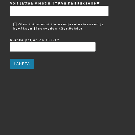
Voit jättää viestin TYKyn hallitukselle‪❤︎
Olen tutustunut tietosuojaselosteeseen ja
hyväksyn jäsenyyden käyttöehdot.
Kuinka paljon on 1+2-1?