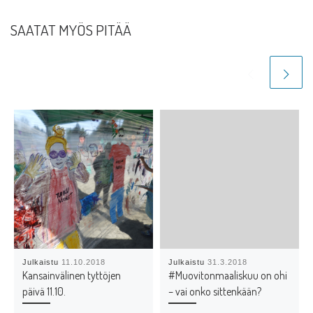
SAATAT MYÖS PITÄÄ
Julkaistu
11.10.2018
Julkaistu
31.3.2018
Kansainvälinen tyttöjen
#Muovitonmaaliskuu on ohi
päivä 11.10.
– vai onko sittenkään?