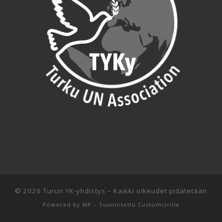
© 2026
Turun YK-yhdistys
– Kaikki oikeudet pidätetään
Powered by
WP
– Suunniteltu
Customizrilla