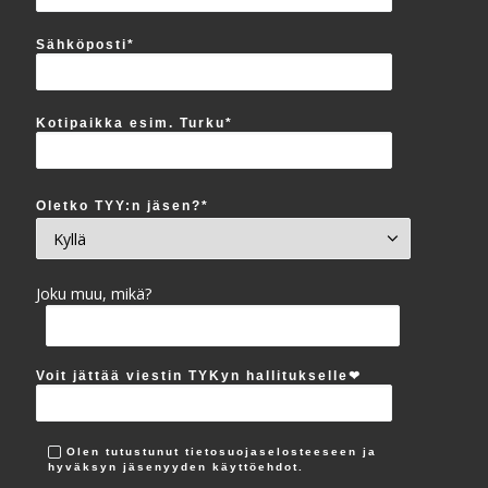
Sähköposti*
Kotipaikka esim. Turku*
Oletko TYY:n jäsen?*
Joku muu, mikä?
Voit jättää viestin TYKyn hallitukselle‪❤︎
Olen tutustunut tietosuojaselosteeseen ja
hyväksyn jäsenyyden käyttöehdot.