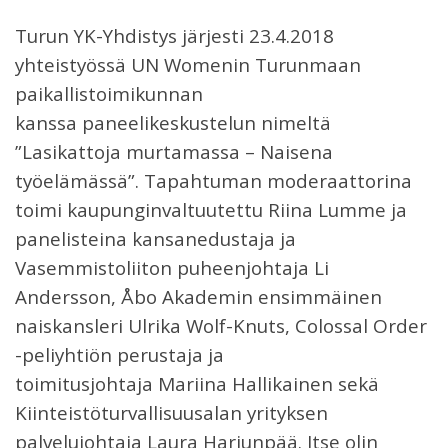
Turun YK-Yhdistys järjesti 23.4.2018
yhteistyössä UN Womenin Turunmaan
paikallistoimikunnan
kanssa paneelikeskustelun nimeltä
”Lasikattoja murtamassa – Naisena
työelämässä”. Tapahtuman moderaattorina
toimi kaupunginvaltuutettu Riina Lumme ja
panelisteina kansanedustaja ja
Vasemmistoliiton puheenjohtaja Li
Andersson, Åbo Akademin ensimmäinen
naiskansleri Ulrika Wolf-Knuts, Colossal Order
-peliyhtiön perustaja ja
toimitusjohtaja Mariina Hallikainen sekä
Kiinteistöturvallisuusalan yrityksen
palvelujohtaja Laura Harjunpää. Itse olin