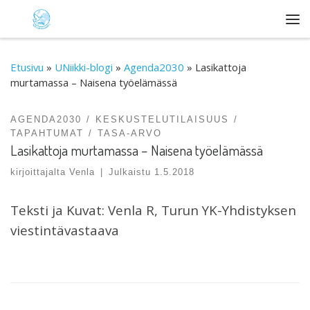
Skip to content
Val
Etusivu
»
UNiikki-blogi
»
Agenda2030
»
Lasikattoja
murtamassa – Naisena työelämässä
AGENDA2030
KESKUSTELUTILAISUUS
TAPAHTUMAT
TASA-ARVO
Lasikattoja murtamassa – Naisena työelämässä
kirjoittajalta
Venla
|
Julkaistu
1.5.2018
Teksti ja Kuvat: Venla R, Turun YK-Yhdistyksen
viestintävastaava