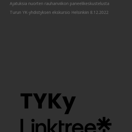
Ajatuksia nuorten rauhanviikon paneelikeskustelusta
Turun YK-yhdistyksen ekskursio Helsinkiin 8.12.2022