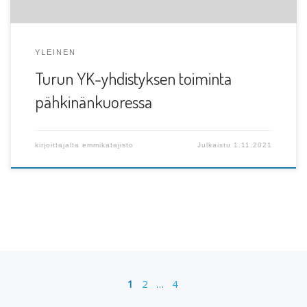
YLEINEN
Turun YK-yhdistyksen toiminta
pähkinänkuoressa
kirjoittajalta
emmikatajisto
Julkaistu
1.11.2021
Artikkelien navigointi
1
2
…
4