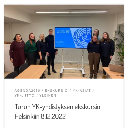
Torstaina 8. joulukuuta oli viimein aika TYKy:n vuoden
2022 ekskursiolle! Tällä kertaa ekskursiolla suuntasimme
pääkaupunkiimme […]
AGENDA2030
EKSKURSIO
YK-ASIAT
YK-LIITTO
YLEINEN
Turun YK-yhdistyksen ekskursio
Helsinkiin 8.12.2022