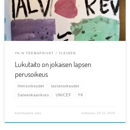
vuosittain 20. marraskuuta. Silloin juhlistetaan YK:n lapsen
oikeuksien sopimusta, joka […]
YK:N TEEMAPÄIVÄT
YLEINEN
Lukutaito on jokaisen lapsen
perusoikeus
ihmisoikeudet
lastenoikeudet
Sateenkaarikoto
UNICEF
YK
kirjoittajalta
tyky
Julkaistu
20.11.2024