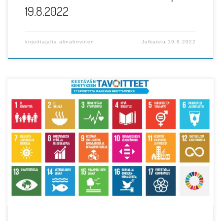
19.8.2022
kirjoittajalta
alinahirvinen
Julkaistu
19.8.2022
Vuonna 2015 YK:n jäsenmaat sopivat uusista kestävän
kehityksen tavoitteista vuosille 2016–2030. Uusien
tavoitteiden myötä on […]