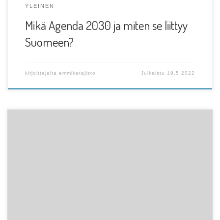
YLEINEN
Mikä Agenda 2030 ja miten se liittyy
Suomeen?
kirjoittajalta
emmikatajisto
Julkaistu
19.5.2022
Oletko kiinnostunut Turun YK-yhdistyksen toiminnasta,
muttet ole aivan varma, mitä siellä oikeastaan tehdään?
Tässä vielä […]