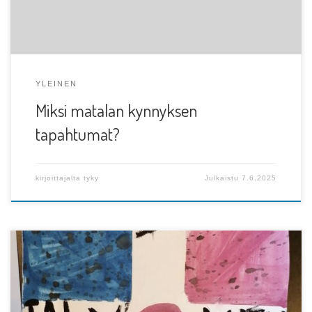
YLEINEN
Miksi matalan kynnyksen
tapahtumat?
kirjoittajalta
tyky
Julkaistu
7.6.2025
Kansainvälistä lapsen oikeuksien päivää vietetään