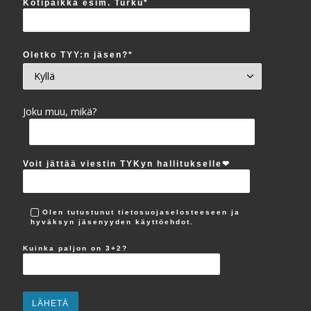
Kotipaikka esim. Turku*
Oletko TYY:n jäsen?*
Joku muu, mikä?
Voit jättää viestin TYKyn hallitukselle‪❤︎
Olen tutustunut tietosuojaselosteeseen ja
hyväksyn jäsenyyden käyttöehdot.
Kuinka paljon on 3+2?