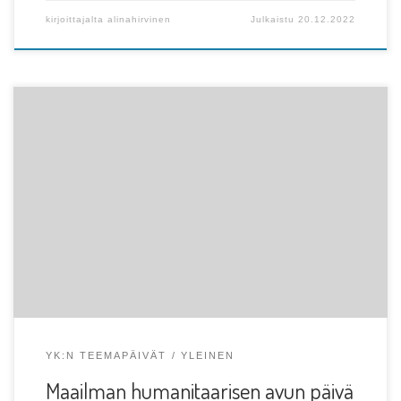
kirjoittajalta
alinahirvinen
Julkaistu
20.12.2022
Vuoden 2021 aikana humanitaarista työtä tekevistä 141
kuoli, 117 kidnapattiin ja 203 haavoittui työtehtäviensä
aikana. […]
YK:N TEEMAPÄIVÄT
YLEINEN
Maailman humanitaarisen avun päivä