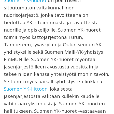
Suomen YK-nuoret
on poliittisesti
sitoutumaton valtakunnallinen
nuorisojärjestö, jonka tavoitteena on
tiedottaa YK:n toiminnasta ja tavoitteista
nuorille ja opiskelijoille. Suomen YK-nuoret
toimii myös kattojärjestönä Turun,
Tampereen, Jyväskylän ja Oulun seudun YK-
yhdistyksille sekä Suomen Malli-YK-yhdistys
FinMUNille. Suomen YK-nuoret myöntää
jäsenjärjestöilleen avustusta vuosittain ja
tekee niiden kanssa yhteistyötä monin tavoin.
Se toimii myös paikallisyhdistysten linkkinä
Suomen YK-liittoon
. Jokaisesta
jäsenjärjestöstä valitaan kullekin kaudelle
vähintään yksi edustaja Suomen YK-nuorten
hallitukseen. Suomen YK-nuoret -vastaavaan