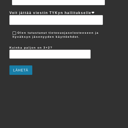
Voit jättää viestin TYKyn hallitukselle‪❤︎
Olen tutustunut tietosuojaselosteeseen ja
hyväksyn jäsenyyden käyttöehdot.
Kuinka paljon on 3+2?