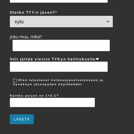
Oletko TYY:n jäsen?*
Joku muu, mikä?
Voit jättää viestin TYKyn hallitukselle‪❤︎
Olen tutustunut tietosuojaselosteeseen ja
hyväksyn jäsenyyden käyttöehdot.
Kuinka paljon on 1+2-1?