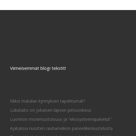
Viimeisemmät blogi tekstit!
Miksi matalan kynnyksen tapahtumat?
Lukutaito on jokaisen lapsen perusoikeus
Luonnon monimuotoisuus ja ”ekosysteemipalvelut”
Ajatuksia nuorten rauhanviikon paneelikeskustelusta