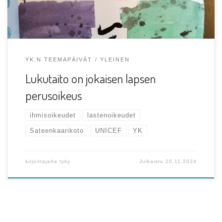
YK:N TEEMAPÄIVÄT
YLEINEN
Lukutaito on jokaisen lapsen
perusoikeus
ihmisoikeudet
lastenoikeudet
Sateenkaarikoto
UNICEF
YK
kirjoittajalta
tyky
Julkaistu
20.11.2024