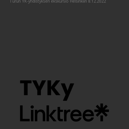
Turun YK-yhdistyksen ekskursio Helsinkiin 8.12.2022