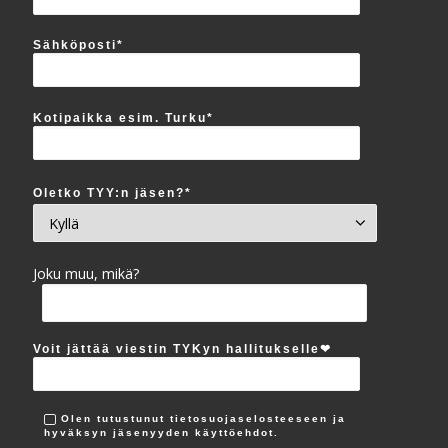
Sähköposti*
Kotipaikka esim. Turku*
Oletko TYY:n jäsen?*
Joku muu, mikä?
Voit jättää viestin TYKyn hallitukselle‪❤︎
Olen tutustunut tietosuojaselosteeseen ja
hyväksyn jäsenyyden käyttöehdot.