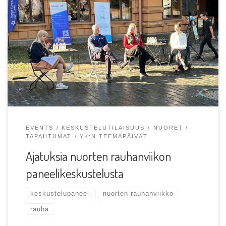
Nuorten rauhanviikkoa vietettiin monella paikkakunnalla
lukuisten tapahtumien muodossa. Osallistuimme
teemaviikkoon järjestämällä Turun Eurooppanuorten ja
Hang […]
EVENTS
KESKUSTELUTILAISUUS
NUORET
TAPAHTUMAT
YK:N TEEMAPÄIVÄT
Ajatuksia nuorten rauhanviikon
paneelikeskustelusta
keskustelupaneeli
nuorten rauhanviikko
rauha