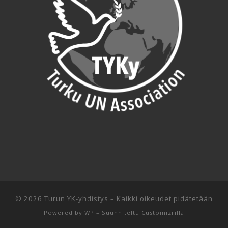
© 2026
Turun YK-yhdistys
– Kaikki oikeudet pidätetään
Powered by
WP
– Suunniteltu
Customizrilla