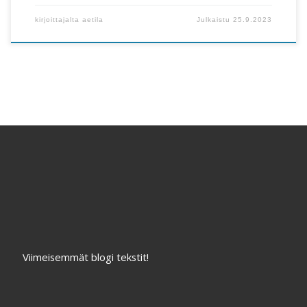
kirjoittajalta
aetila
Julkaistu
25.9.2023
Viimeisemmät blogi tekstit!