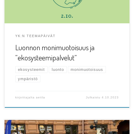
YK:N TEEMAPÄIVÄT
Luonnon monimuotoisuus ja
”ekosysteemipalvelut”
ekosysteemit
luonto
monimuotoisuus
ympäristö
kirjoittajalta
aetila
Julkaistu
4.10.2023