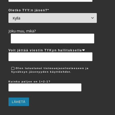
Oletko TYY:n jäsen?*
Joku muu, mikä?
Voit jättää viestin TYKyn hallitukselle‪❤︎
Olen tutustunut tietosuojaselosteeseen ja
hyväksyn jäsenyyden käyttöehdot.
Kuinka paljon on 1+2-1?