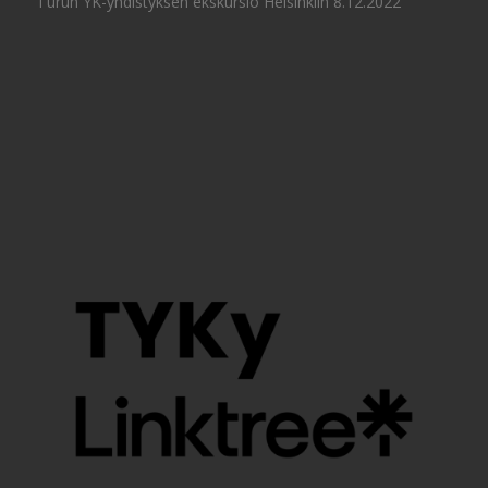
Turun YK-yhdistyksen ekskursio Helsinkiin 8.12.2022