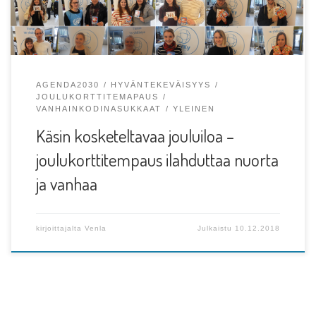
AGENDA2030
HYVÄNTEKEVÄISYYS
JOULUKORTTITEMAPAUS
VANHAINKODINASUKKAAT
YLEINEN
Käsin kosketeltavaa jouluiloa –
joulukorttitempaus ilahduttaa nuorta
ja vanhaa
kirjoittajalta
Venla
Julkaistu
10.12.2018