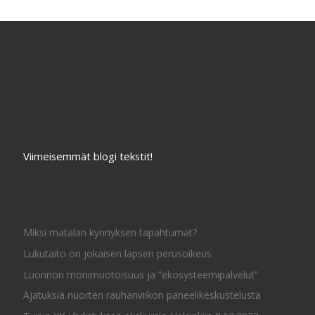
Viimeisemmät blogi tekstit!
Miksi matalan kynnyksen tapahtumat?
Lukutaito on jokaisen lapsen perusoikeus
Luonnon monimuotoisuus ja ”ekosysteemipalvelut”
Ajatuksia nuorten rauhanviikon paneelikeskustelusta