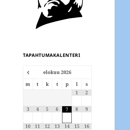
TAPAHTUMAKALENTERI
elokuu
2026
m
t
k
t
p
l
s
1
2
3
4
5
6
8
9
7
10
11
12
13
14
15
16