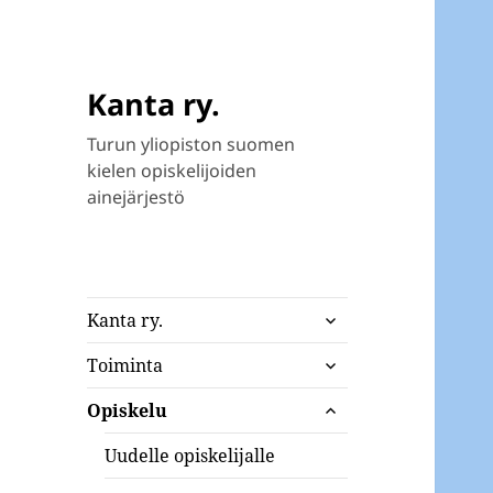
Kanta ry.
Turun yliopiston suomen
kielen opiskelijoiden
ainejärjestö
näytä
Kanta ry.
alavalikko
näytä
Toiminta
alavalikko
näytä
Opiskelu
alavalikko
Uudelle opiskelijalle