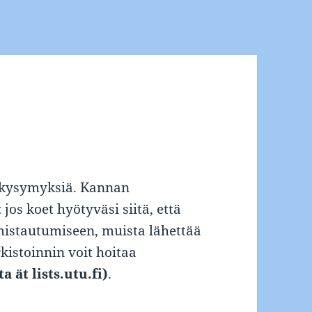
tikysymyksiä. Kannan
jos koet hyötyväsi siitä, että
lmistautumiseen, muista lähettää
kistoinnin voit hoitaa
a ät lists.utu.fi)
.