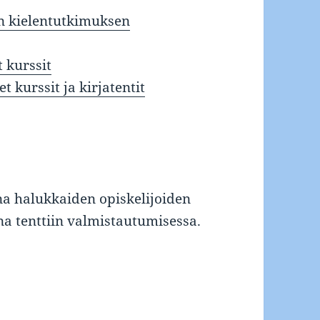
en kielentutkimuksen
 kurssit
 kurssit ja kirjatentit
na halukkaiden opiskelijoiden
na tenttiin valmistautumisessa.