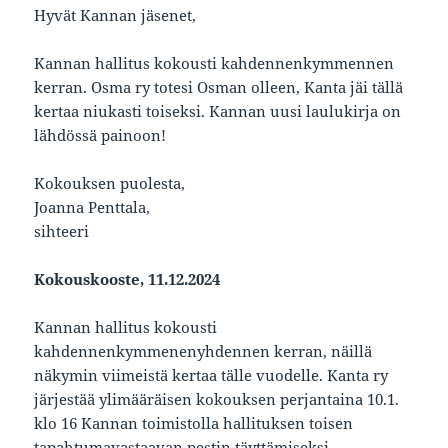
Hyvät Kannan jäsenet,
Kannan hallitus kokousti kahdennenkymmennen
kerran. Osma ry totesi Osman olleen, Kanta jäi tällä
kertaa niukasti toiseksi. Kannan uusi laulukirja on
lähdössä painoon!
Kokouksen puolesta,
Joanna Penttala,
sihteeri
Kokouskooste, 11.12.2024
Kannan hallitus kokousti
kahdennenkymmenenyhdennen kerran, näillä
näkymin viimeistä kertaa tälle vuodelle. Kanta ry
järjestää ylimääräisen kokouksen perjantaina 10.1.
klo 16 Kannan toimistolla hallituksen toisen
tapahtumavastaavan pestin täyttämiseksi.