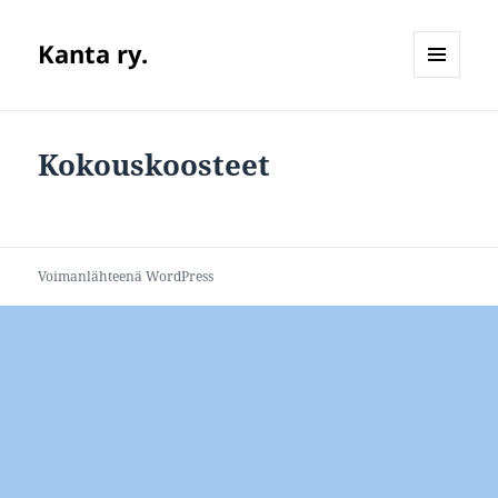
Kanta ry.
VALIKKO
JA
VIMPAIMET
Kokouskoosteet
Voimanlähteenä WordPress