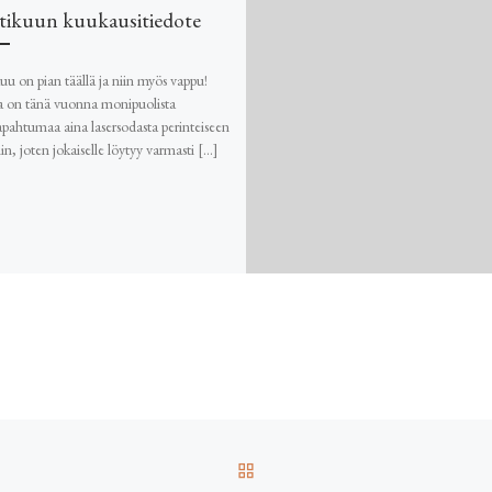
ikuun kuukausitiedote
u on pian täällä ja niin myös vappu!
a on tänä vuonna monipuolista
pahtumaa aina lasersodasta perinteiseen
iin, joten jokaiselle löytyy varmasti […]
ARTIKKELISIVULLE