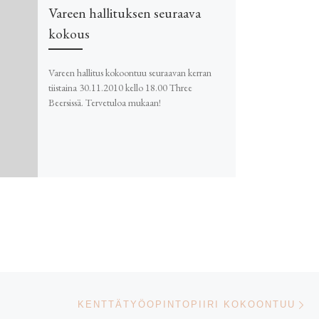
Vareen hallituksen seuraava
kokous
Vareen hallitus kokoontuu seuraavan kerran
tiistaina 30.11.2010 kello 18.00 Three
Beersissä. Tervetuloa mukaan!
Se
KENTTÄTYÖOPINTOPIIRI KOKOONTUU