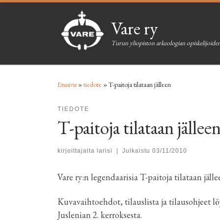
Skip to content
Vare ry
Turun yliopiston arkeologian opiskelijoiden
Etusivu
»
tiedote
»
T-paitoja tilataan jälleen
TIEDOTE
T-paitoja tilataan jällee
kirjoittajalta
larisi
|
Julkaistu
03/11/2010
Vare ry:n legendaarisia T-paitoja tilataan jälle
Kuvavaihtoehdot, tilauslista ja tilausohjeet l
Juslenian 2. kerroksesta.