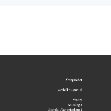
Yhteystiedot
varehallitus@utu.fi
Vare ry
Arkeologia
Geotalo, Akatemiankatu 1