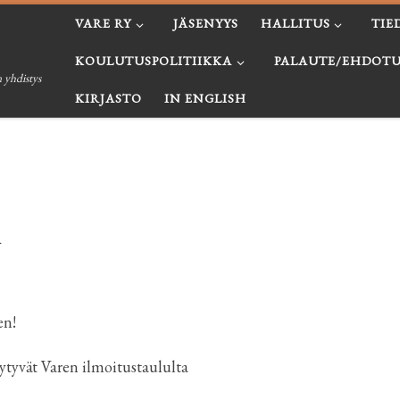
VARE RY
JÄSENYYS
HALLITUS
TIE
KOULUTUSPOLITIIKKA
PALAUTE/EHDOTU
 yhdistys
KIRJASTO
IN ENGLISH
n
en!
öytyvät Varen ilmoitustaululta