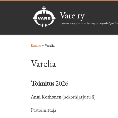
Skip to content
Vare ry
Turun yliopiston arkeologian opiskelijoiden
Etusivu
»
Varelia
Varelia
Toimitus
2026
Anni Korhonen
(aekorh[at]utu.fi)
Päätoimittaja