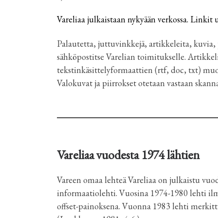
Vareliaa julkaistaan nykyään verkossa. Linkit
Palautetta, juttuvinkkejä, artikkeleita, kuvia,
sähköpostitse Varelian toimitukselle. Artikke
tekstinkäsittelyformaattien (rtf, doc, txt) muo
Valokuvat ja piirrokset otetaan vastaan skanna
Vareliaa vuodesta 1974 lähtien
Vareen omaa lehteä Vareliaa on julkaistu vuod
informaatiolehti. Vuosina 1974-1980 lehti i
offset-painoksena. Vuonna 1983 lehti merkitti