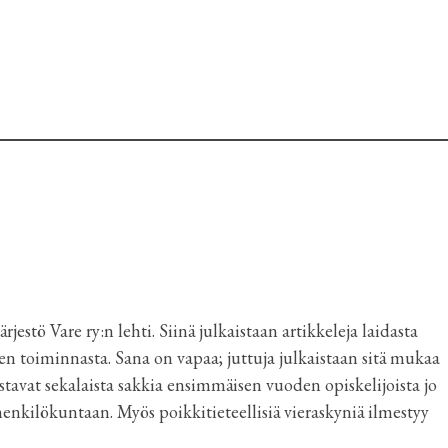
jestö Vare ry:n lehti. Siinä julkaistaan artikkeleja laidasta
sen toiminnasta. Sana on vapaa; juttuja julkaistaan sitä mukaa
ustavat sekalaista sakkia ensimmäisen vuoden opiskelijoista jo
enkilökuntaan. Myös poikkitieteellisiä vieraskyniä ilmestyy