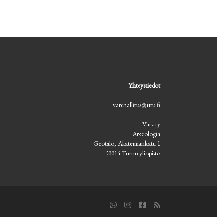
Yhteystiedot
varehallitus@utu.fi
Vare ry
Arkeologia
Geotalo, Akatemiankatu 1
20014 Turun yliopisto