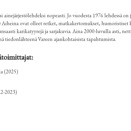
ksi ainejärjestölehdeksi nopeasti. Jo vuodesta 1976 lehdessä on 
 Aiheina ovat olleet retket, matkakertomukset, humoristiset k
nsaasti karikatyyrejä ja sarjakuvia. Aina 2000-luvulla asti, net
nä tiedonlähteenä Vareen ajankohtaisista tapahtumista.
ätoimittajat:
la (2025)
22-2023)