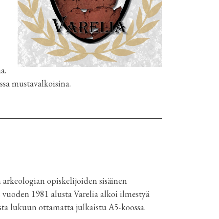
a.
assa mustavalkoisina.
n arkeologian opiskelijoiden sisäinen
vuoden 1981 alusta Varelia alkoi ilmestyä
sta lukuun ottamatta julkaistu A5-koossa.