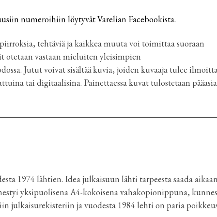
 uusiin numeroihiin löytyvät
Varelian Facebookista
.
 piirroksia, tehtäviä ja kaikkea muuta voi toimittaa suoraan
lit otetaan vastaan mieluiten yleisimpien
dossa. Jutut voivat sisältää kuvia, joiden kuvaaja tulee ilmoitta
ttuina tai digitaalisina. Painettaessa kuvat tulostetaan pääasi
esta 1974 lähtien. Idea julkaisuun lähti tarpeesta saada aikaa
lmestyi yksipuolisena A4-kokoisena vahakopionippuna, kunnes 
in julkaisurekisteriin ja vuodesta 1984 lehti on paria poikkeu