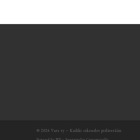
© 2026
Vare ry
– Kaikki oikeudet pidätetään
Powered by
WP
– Suunniteltu
Customizrilla