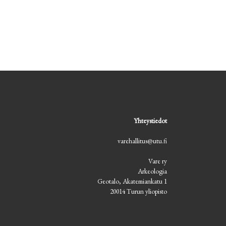
Yhteystiedot
varehallitus@utu.fi
Vare ry
Arkeologia
Geotalo, Akatemiankatu 1
20014 Turun yliopisto