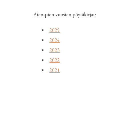
Aiempien vuosien pöytäkirjat:
2025
2024
2023
2022
2021