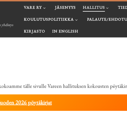
VARE RY
JÄSENYYS
HALLITUS
TIE
KOULUTUSPOLITIIKKA
PALAUTE/EHDOTU
 yhdistys
KIRJASTO
IN ENGLISH
oamme tälle sivulle Vareen hallituksen kokousten pöytäkirja
uoden 2026 pöytäkirjat