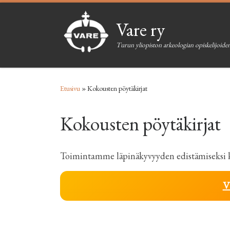
Skip to content
Vare ry
Turun yliopiston arkeologian opiskelijoiden
Etusivu
»
Kokousten pöytäkirjat
Kokousten pöytäkirjat
Toimintamme läpinäkyvyyden edistämiseksi kok
V