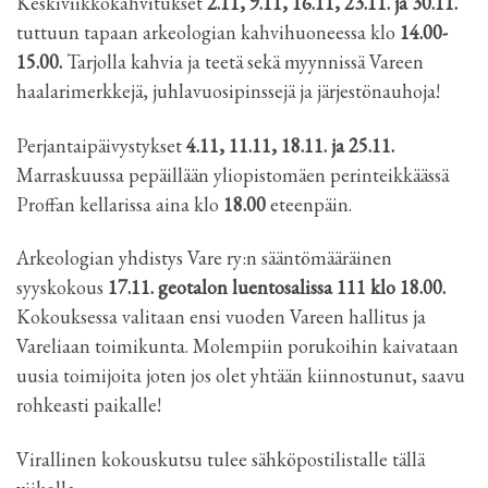
Keskiviikkokahvitukset
2.11, 9.11, 16.11, 23.11. ja 30.11.
tuttuun tapaan arkeologian kahvihuoneessa klo
14.00-
15.00.
Tarjolla kahvia ja teetä sekä myynnissä Vareen
haalarimerkkejä, juhlavuosipinssejä ja järjestönauhoja!
Perjantaipäivystykset
4.11, 11.11, 18.11. ja 25.11.
Marraskuussa pepäillään yliopistomäen perinteikkäässä
Proffan kellarissa aina klo
18.00
eteenpäin.
Arkeologian yhdistys Vare ry:n sääntömääräinen
syyskokous
17.11. geotalon luentosalissa 111 klo 18.00.
Kokouksessa valitaan ensi vuoden Vareen hallitus ja
Vareliaan toimikunta. Molempiin porukoihin kaivataan
uusia toimijoita joten jos olet yhtään kiinnostunut, saavu
rohkeasti paikalle!
Virallinen kokouskutsu tulee sähköpostilistalle tällä