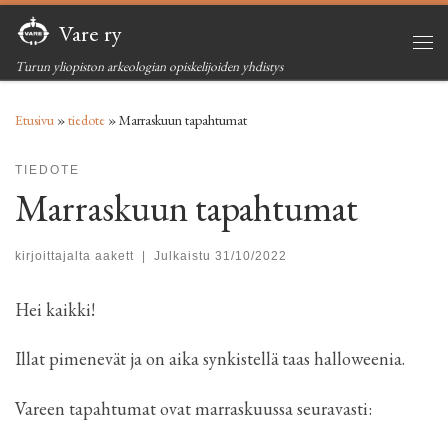
Vare ry
Skip to content
Vali
Turun yliopiston arkeologian opiskelijoiden yhdistys
Etusivu
»
tiedote
»
Marraskuun tapahtumat
TIEDOTE
Marraskuun tapahtumat
kirjoittajalta
aakett
|
Julkaistu
31/10/2022
Hei kaikki!
Illat pimenevät ja on aika synkistellä taas halloweenia.
Vareen tapahtumat ovat marraskuussa seuravasti: