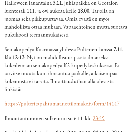
Halloween lauantaina
5.11.
Juhlapaikka on Geotalon
luentosali 111, ja ovi aukeaa kello
18.00
. Tarjolla on
juomaa sekä pikkupurtavaa. Omia eväitä on myös
mahdollista ottaa mukaan. Vapaaehtoinen mutta suotava
pukukoodi teemanmukaisesti.
Seinäkiipeilyä Kaarinassa yhdessä Pulterien kanssa
7.11.
klo 12-13
! Nyt on mahdollisuus päästä ilmaiseksi
kokeilemaan seinäkiipeilyä K2-kiipeilykeskuksessa. Ei
tarvitse muuta kuin ilmaantua paikalle, aikaisempaa
kokemusta ei tarvita. Ilmoittauduthan alla olevasta
linkistä:
https://pulteritapahtumat.nettilomake.fi/form/14147
Ilmoittautuminen sulkeutuu su 6.11. klo
23:59
.