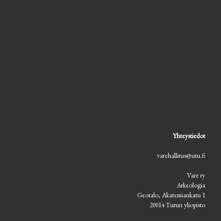
Yhteystiedot
varehallitus@utu.fi
Vare ry
Arkeologia
Geotalo, Akatemiankatu 1
20014 Turun yliopisto