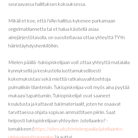
seuraavassa hallituksen kokouksessa.
Mikäli et koe, että IVAn hallitus kykenee purkamaan
ongelmatilannetta tai et halua käsitellä asiaa
ainejärjestötasolla, on suositeltavaa ottaa yhteyttä TYYn
häirintäyhdyshenkilöihin.
Mielen päällä -tukiopiskelijaan voit ottaa yhteyttä matalalla
kynnyksellä ja keskustella luottamuksellisesti
kokemuksistasi sekä miettiä ratkaisuvaihtoehtoja
pulmallisiin tilanteisiin. Tukiopiskelijaa voit myös aina pyytää
mukaasi tapahtumiin. Tukiopiskelijat ovat saaneet
koulutusta ja kattavat tukimateriaalit, joten he osaavat
tarvittaessa ohjata sopivan ammattituen piiriin. Saat
helposti tukiopiskelijaan yhteyden Jutellaanko? -
lomakkeen (
https://sites.utu.fi/mielenpaalla/jutellaanko-
yhteydenottolomake/
) kautta!