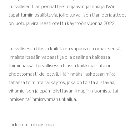
Turvallisen tilan periaatteet ohjaavat jäseniä ja IVAn
tapahtumiin osallistuvia, joille turvallisen tilan periaatteet
on luotu ja virallisesti otettu käyttöön vuonna 2022.
Turvallisessa tilassa kaikilla on vapaus olla oma itsensä,
ilmaista itseään vapaasti ja olla osallinen kaikessa
toiminnassa. Turvallisessa tilassa kaikki häirintä on
ehdottomasti kiellettyä. Häirinnäksi lasketaan mikä
tahansa toiminta tai käytös, joka on toista alistavaa,
vihamielisen ja epämiellyttävän ilmapiirin luomista tai
ihmisen tai ihmisryhmän uhkailua.
Tarkemmin ilmaistuna: