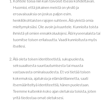
Kohtele toisia niin kuin toivoisit itseäsi kohdeltavan.
Huomioi, että jokainen meistä on yksilö ja
eroavaisuuksia on joskus paljon esim.
henkilökohtaisten rajojen suhteen. Älä yleistä omia
mieltymyksiäsi. Ole avoin ja kuuntele. Kunnioita toista
ihmistä yli omien ennakkoluulojesi. Älä kyseenalaista tai
tuomitse toisen erilaisuutta. Vaadi kunnioitusta myös
itsellesi.
Älä oleta toisen identiteetistä, sukupuolesta,
seksuaalisesta suuntautumisesta tai muusta
vastaavasta ominaisuudesta. Et voi tietää toisen
kokemuksia, ajatuksia ja elämäntilannetta, saati
itsemääriteltyä identiteettiä, hänen puolestaan.
Teemme kuitenkin koko ajan oletuksia toisista, joten
yritä tiedostaa omat oletuksesi.