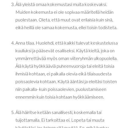
Älä yleistä omaa kokemustasi muita koskevaksi.
Muiden kokemusta ei ole sopivaa määritellä heidän
puolestaan. Oleta, että muut ovat erilaisia kuin sinä,
eikä heillä ole samaa kokemusta, ellei toisin todisteta.
Anna tilaa. Huolehdi, että kaikki tulevat keskustelussa
kuulluksi ja pääsevät osalliseksi. Käytä kieltä, joka on
ymmärrettävää myös oman viiteryhmän ulkopuolella.
Älä käytä hyökkääviä puheenvuoroja tai eleitä toisia
ihmisiä kohtaan, ei paikalla olevia eikä tilaisuudesta
poissaolevia kohtaan. Käytä ääntäsi ja eleitäsi toisten
niin paikalla- kuin poissaolevien, puolustamiseen
ennemmin kuin toisia kohtaan hyökkäämiseen.
Älä häiritse ketään sanallisesti, koskemalla tai
tuijottamalla. Ei tarkoittaa ei. Lopeta tai muuta
käytöstäsi, jos toinen sitä pyytää. Se, mikä tuntuu