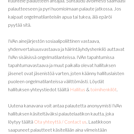
kuuntele palautteen antajaa. Suhtaudu avoimesti saamaasi
palautteeseen ja pyri huomioimaan palaute jatkossa. Jos
kaipaat ongelmatilanteisiin apua tai tukea, älä epäröi
pyytää sitä.
IVAn ainejärjestön sosiaalipoliittinen vastaava,
yhdenvertaisuusvastaava ja häirintäyhdyshenkilö auttavat
IVAn sisäisissä ongelmatilanteissa. IVAn tapahtumissa
tapahtumavastaava ja muut paikalla olevat hallituksen
jäsenet ovat jäsenistöä varten, joten käänny hallituslaisten
puoleen ongelmatilanteissa välittömästi. Löydät
hallituksen yhteystiedot täältä
Hallitus
&
toimihenkilöt
.
Uutena kanavana voit antaa palautetta anonyymisti IVAn
hallituksen käsiteltäväksi palautelaatikon kautta, joka
löytyy täältä
Ota yhteyttä / Contact us
. Laatikkoon
saapuneet palautteet käsitellään aina viimeistään