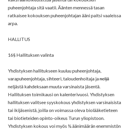
puheenjohtaja sitä vaatii. Äänten mennessä tasan
ratkaisee kokouksen puheenjohtajan ääni paitsi vaaleissa
arpa.
HALLITUS
16§ Hallituksen valinta
Yhdistyksen hallitukseen kuuluu puheenjohtaja,
varapuheenjohtaja, sihteeri, taloudenhoitaja ja
neljä
neljästä kahdeksaan muuta varsinaista jäsentä.
Hallituksen toimikausi on kalenterivuosi. Yhdistyksen
hallituksen valitsee syyskokous yhdistyksen varsinaisista
tai ikijäsenistä, joilla on voimassa oleva biolääketieteen
tai biotieteiden opinto-oikeus Turun yliopistoon.
Yhdistyksen kokous voi myös ¾ äänimäärän enemmistön