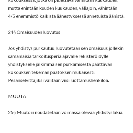
mutta enintään kuuden kuukauden, väliajoin, vähintään
4/5 enemmistö kaikista äänestyksessä annetuista äänistä.
24§ Omaisuuden luovutus
Jos yhdistys purkautuu, luovutetaan sen omaisuus jollekin
samanlaisia tarkoitusperiä ajavalle rekisteröidylle
yhdistykselle jälkimmäisen purkamisesta päättävän
kokouksen tekemän päätöksen mukaisesti.
Pesänselvittäjiksi valitaan viisi luottamushenkilöä.
MUUTA
25§ Muutoin noudatetaan voimassa olevaa yhdistyslakia.