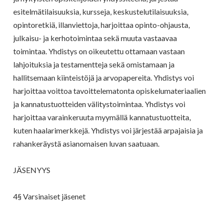
esitelmätilaisuuksia, kursseja, keskustelutilaisuuksia,
opintoretkiä, illanviettoja, harjoittaa opinto-ohjausta,
julkaisu- ja kerhotoimintaa sekä muuta vastaavaa
toimintaa. Yhdistys on oikeutettu ottamaan vastaan
lahjoituksia ja testamentteja sekä omistamaan ja
hallitsemaan kiinteistöjä ja arvopapereita. Yhdistys voi
harjoittaa voittoa tavoittelematonta opiskelumateriaalien
ja kannatustuotteiden välitystoimintaa. Yhdistys voi
harjoittaa varainkeruuta myymällä kannatustuotteita,
kuten haalarimerkkejä. Yhdistys voi järjestää arpajaisia ja
rahankeräystä asianomaisen luvan saatuaan.
JÄSENYYS
4§ Varsinaiset jäsenet