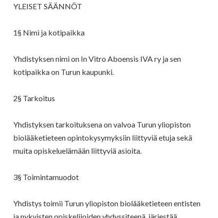
YLEISET SÄÄNNÖT
1§ Nimi ja kotipaikka
Yhdistyksen nimi on In Vitro Aboensis IVA ry ja sen
kotipaikka on Turun kaupunki.
2§ Tarkoitus
Yhdistyksen tarkoituksena on valvoa Turun yliopiston
biolääketieteen opintokysymyksiin liittyviä etuja sekä
muita opiskeluelämään liittyviä asioita.
3§ Toimintamuodot
Yhdistys toimii Turun yliopiston biolääketieteen entisten
ja nykyisten opiskelijoiden yhdyssiteenä, järjestää