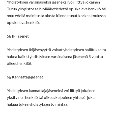
Yhdistyksen varsinaiseksi jäseneksi voi liittyä jokainen
Turun yliopistossa biolääketiedettä opiskeleva henkilö tai
muu edellä mainitusta alasta kiinnostunut korkeakoulussa
opiskeleva henkilö.
5§ Ikijäsenet
Yhdistyksen ikijäsenyyttä voivat yhdistyksen hallitukselta
hakea kaikki yhdistyksen varsinaisena jäsenenä 5 vuotta
olleet henkilöt.
6§ Kannattajajäsenet
Yhdistyksen kannattajajäseneksi voi liittyä jokainen
yksityinen henkilö tai oikeuskelpoinen yhteisö, joka
haluaa tukea yhdistyksen toimintaa.