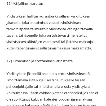
11§ Kirjallinen varoitus
Yhdistyksen hallitus voi antaa kirjallisen varoituksen
jäsenelle, joka on toiminut vastoin yhdistyksen
tarkoitusperiä tai muutoin yhdistystä vahingoittavalla
tavalla, tai jäsenelle, joka on toistuvasti menetellyt
yhdistyksen sääntöjen vastaisesti tai jättänyt maksuja,
kuten tapahtumien osallistumismaksuja maksamatta.
12§ Eroaminen ja erottaminen järjestöstä
Yhdistyksen jäsenellä on oikeus erota yhdistyksestä
ilmoittamalla siitä kirjallisesti hallitukselle tai sen
puheenjohtajalle tai ilmoittamalla erosta yhdistyksen
kokouksessa. Jäsen voidaan katsoa eronneeksi, jos hän ei
ole suorittanut kuluvan kalenterivuoden jäsenmaksua
kuukauden kuluessa eräpäivästä. Jäsen, joka on toiminut