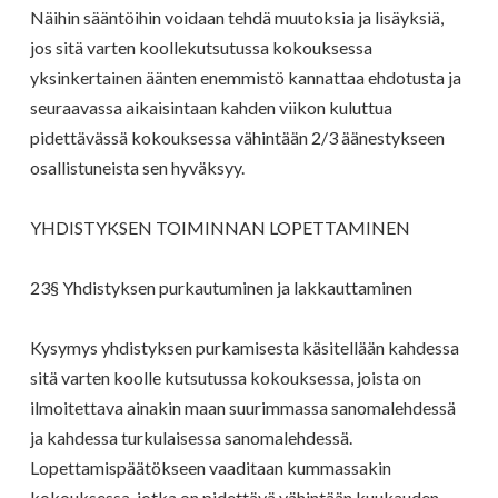
Näihin sääntöihin voidaan tehdä muutoksia ja lisäyksiä,
jos sitä varten koollekutsutussa kokouksessa
yksinkertainen äänten enemmistö kannattaa ehdotusta ja
seuraavassa aikaisintaan kahden viikon kuluttua
pidettävässä kokouksessa vähintään 2/3 äänestykseen
osallistuneista sen hyväksyy.
YHDISTYKSEN TOIMINNAN LOPETTAMINEN
23§ Yhdistyksen purkautuminen ja lakkauttaminen
Kysymys yhdistyksen purkamisesta käsitellään kahdessa
sitä varten koolle kutsutussa kokouksessa, joista on
ilmoitettava ainakin maan suurimmassa sanomalehdessä
ja kahdessa turkulaisessa sanomalehdessä.
Lopettamispäätökseen vaaditaan kummassakin
kokouksessa, jotka on pidettävä vähintään kuukauden,