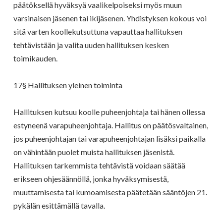
päätöksellä hyväksyä vaalikelpoiseksi myös muun
varsinaisen jäsenen tai ikijäsenen. Yhdistyksen kokous voi
sitä varten koollekutsuttuna vapauttaa hallituksen
tehtävistään ja valita uuden hallituksen kesken
toimikauden.
17§ Hallituksen yleinen toiminta
Hallituksen kutsuu koolle puheenjohtaja tai hänen ollessa
estyneenä varapuheenjohtaja. Hallitus on päätösvaltainen,
jos puheenjohtajan tai varapuheenjohtajan lisäksi paikalla
on vähintään puolet muista hallituksen jäsenistä.
Hallituksen tarkemmista tehtävistä voidaan säätää
erikseen ohjesäännöllä, jonka hyväksymisestä,
muuttamisesta tai kumoamisesta päätetään sääntöjen 21.
pykälän esittämällä tavalla.