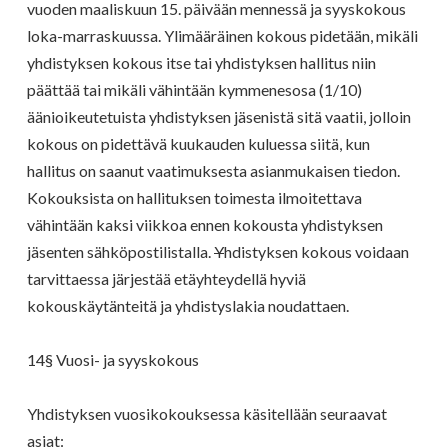
vuoden maaliskuun 15. päivään mennessä ja syyskokous
loka-marraskuussa. Ylimääräinen kokous pidetään, mikäli
yhdistyksen kokous itse tai yhdistyksen hallitus niin
päättää tai mikäli vähintään kymmenesosa (1/10)
äänioikeutetuista yhdistyksen jäsenistä sitä vaatii, jolloin
kokous on pidettävä kuukauden kuluessa siitä, kun
hallitus on saanut vaatimuksesta asianmukaisen tiedon.
Kokouksista on hallituksen toimesta ilmoitettava
vähintään kaksi viikkoa ennen kokousta yhdistyksen
jäsenten sähköpostilistalla.
Y
hdistyksen kokous voidaan
tarvittaessa järjestää etäyhteydellä hyviä
kokouskäytänteitä ja yhdistyslakia noudattaen.
14§ Vuosi- ja syyskokous
Yhdistyksen vuosikokouksessa käsitellään seuraavat
asiat: