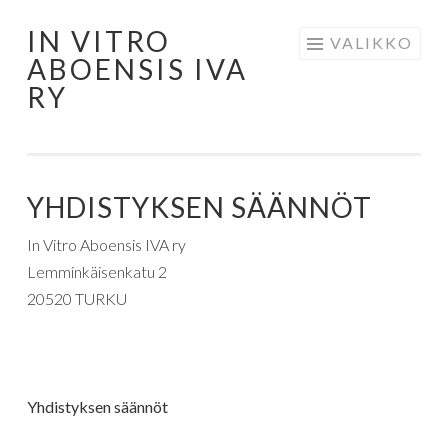
IN VITRO
Siirry
VALIKKO
ABOENSIS IVA
sisältöön
RY
YHDISTYKSEN SÄÄNNÖT
In Vitro Aboensis IVA ry
Lemminkäisenkatu 2
20520 TURKU
Yhdistyksen säännöt