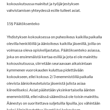
kokouskutsussa mainitut ja työjärjestyksen
vahvistamisen yhteydessä esille tulleet asiat.
15§ Päätöksenteko
Yhdistyksen kokouksessa on puheoikeus kaikilla paikalla
olevilla henkilöillä ja äänioikeus kaikilla jäsenillä, joilla on
voimassa oleva opiskelijastatus. Päätöksenteko asiassa,
joka on ensimmäistä kertaa esillä ja jota ei ole mainittu
kokouskutsussa, siirretään seuraavaan aikaisintaan
kymmenen vuorokauden kuluttua pidettävään
kokoukseen, ellei kokous 2/3 enemmistöllä paikalla
olevista äänioikeutetuista jäsenistä julista asiaa
kiireelliseksi. Asiat päätetään yksinkertaisella äänten
enemmistöllä, ellei näissä säännöissä ole toisin mainittu.
Äänestys on suoritettava suljetuilla lipuilla, jos vähintään
kaksi äänioikeutettua jäsentä tai kokouksen