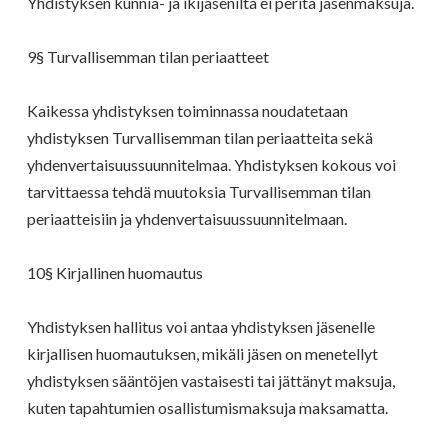
Yhdistyksen kunnia- ja ikijäseniltä ei peritä jäsenmaksuja.
9§ Turvallisemman tilan periaatteet
Kaikessa yhdistyksen toiminnassa noudatetaan
yhdistyksen Turvallisemman tilan periaatteita sekä
yhdenvertaisuussuunnitelmaa. Yhdistyksen kokous voi
tarvittaessa tehdä muutoksia Turvallisemman tilan
periaatteisiin ja yhdenvertaisuussuunnitelmaan.
10§ Kirjallinen huomautus
Yhdistyksen hallitus voi antaa yhdistyksen jäsenelle
kirjallisen huomautuksen, mikäli jäsen on menetellyt
yhdistyksen sääntöjen vastaisesti tai jättänyt maksuja,
kuten tapahtumien osallistumismaksuja maksamatta.