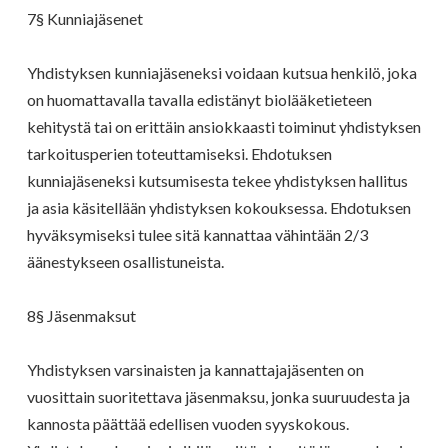
7§ Kunniajäsenet
Yhdistyksen kunniajäseneksi voidaan kutsua henkilö, joka
on huomattavalla tavalla edistänyt biolääketieteen
kehitystä tai on erittäin ansiokkaasti toiminut yhdistyksen
tarkoitusperien toteuttamiseksi. Ehdotuksen
kunniajäseneksi kutsumisesta tekee yhdistyksen hallitus
ja asia käsitellään yhdistyksen kokouksessa. Ehdotuksen
hyväksymiseksi tulee sitä kannattaa vähintään 2/3
äänestykseen osallistuneista.
8§ Jäsenmaksut
Yhdistyksen varsinaisten ja kannattajajäsenten on
vuosittain suoritettava jäsenmaksu, jonka suuruudesta ja
kannosta päättää edellisen vuoden syyskokous.