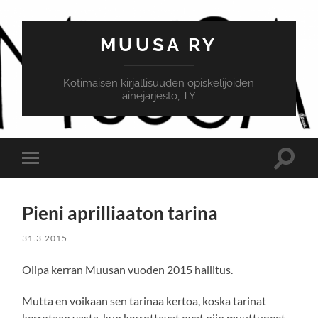
MUUSA RY
Kotimaisen kirjallisuuden opiskelijoiden
ainejärjestö, TY
Toggle
Toggle
search
mobile
field
menu
Pieni aprilliaaton tarina
31.3.2015
Olipa kerran Muusan vuoden 2015 hallitus.
Mutta en voikaan sen tarinaa kertoa, koska tarinat
kerrotaan vasta, kun kerrottavat ovat niin muuttuneet,