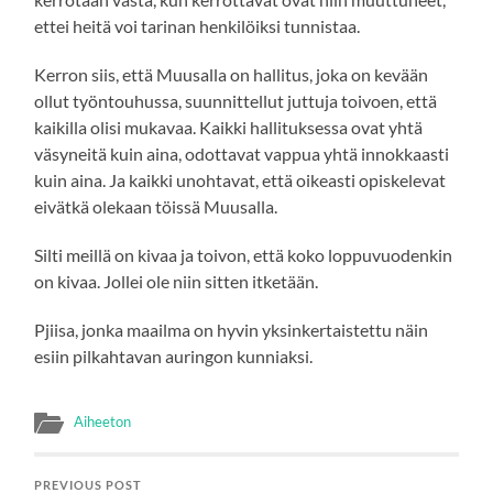
ettei heitä voi tarinan henkilöiksi tunnistaa.
Kerron siis, että Muusalla on hallitus, joka on kevään
ollut työntouhussa, suunnittellut juttuja toivoen, että
kaikilla olisi mukavaa. Kaikki hallituksessa ovat yhtä
väsyneitä kuin aina, odottavat vappua yhtä innokkaasti
kuin aina. Ja kaikki unohtavat, että oikeasti opiskelevat
eivätkä olekaan töissä Muusalla.
Silti meillä on kivaa ja toivon, että koko loppuvuodenkin
on kivaa. Jollei ole niin sitten itketään.
Pjiisa, jonka maailma on hyvin yksinkertaistettu näin
esiin pilkahtavan auringon kunniaksi.
Aiheeton
PREVIOUS POST