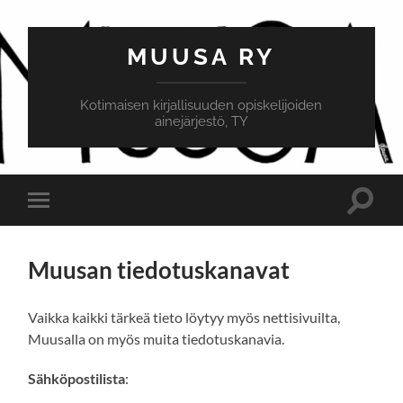
MUUSA RY
Kotimaisen kirjallisuuden opiskelijoiden
ainejärjestö, TY
Toggle
Toggle
search
mobile
field
menu
Muusan tiedotuskanavat
Vaikka kaikki tärkeä tieto löytyy myös nettisivuilta,
Muusalla on myös muita tiedotuskanavia.
Sähköpostilista
: