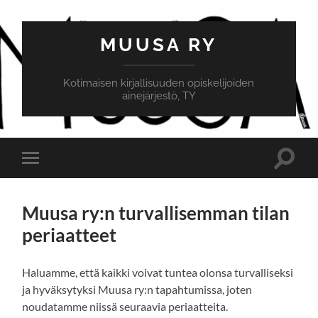
MUUSA RY
Kotimaisen kirjallisuuden opiskelijoiden
ainejärjestö, TY
Toggle
Toggle
search
mobile
field
menu
Muusa ry:n turvallisemman tilan
periaatteet
Haluamme, että kaikki voivat tuntea olonsa turvalliseksi
ja hyväksytyksi Muusa ry:n tapahtumissa, joten
noudatamme niissä seuraavia periaatteita.