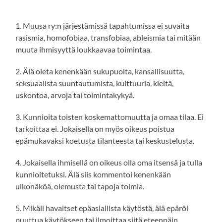
1. Muusa ry:n järjestämissä tapahtumissa ei suvaita
rasismia, homofobiaa, transfobiaa, ableismia tai mitään
muuta ihmisyyttä loukkaavaa toimintaa.
2. Älä oleta kenenkään sukupuolta, kansallisuutta,
seksuaalista suuntautumista, kulttuuria, kieltä,
uskontoa, arvoja tai toimintakykyä.
3. Kunnioita toisten koskemattomuutta ja omaa tilaa. Ei
tarkoittaa ei. Jokaisella on myös oikeus poistua
epämukavaksi koetusta tilanteesta tai keskustelusta.
4. Jokaisella ihmisellä on oikeus olla oma itsensä ja tulla
kunnioitetuksi. Älä siis kommentoi kenenkään
ulkonäköä, olemusta tai tapoja toimia.
5. Mikäli havaitset epäasiallista käytöstä, älä epäröi
puuttua käytökseen tai ilmoittaa siitä eteenpäin.