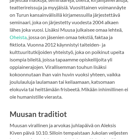
teatterireissuja ja myyjäisiä. Vuosittainen voimannäyte
on Turun kansainvälisillä kirjamessuilla järjestettävä
seminaari, joka on järjestetty vuodesta 2004 alkaen
lähes joka vuosi. Lisäksi Muusa julkaisee omaa lehteä,
Oheista
, jossa on jäsenien omaa tekstiä, faktaa ja
fiktiota. Vuonna 2012 käynnistyi taiteiden- ja
kulttuuritutkijoiden yhteistyö, joka on poikinut upeita
isompia bileitä, joissa tapaamme opiskeilijoita yli
oppiainerajojen. Virallisemman touhun lisäksi
kokoonnutaan ihan vain huvin vuoksi yhteen, vaikka
joululauluja laulamaan tai keilaamaan, katsomaan
elokuvia tai heittämään frisbeetä. Mikään inhimillinen ei
ole humanistille vierasta.
Muusan traditiot
Muusan virallinen ja arvokas juhlapäivä on Aleksis
Kiven päivä 10.10. Silloin tempaistaan Jukolan veljesten