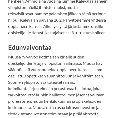
henkeen. Ammoisina vuosina luimme Kalevalaa ääneen
yliopistonmäellä ihmisten iloksi, mutta
reksvisiittasaunamme palamisen jälkeen tämä perinne
hiipui. Kalevalan päivänä 28.2. kahvittelemme yhdessä
oppiaineen kanssa. Alkusyksystä järjestämme uusille
opiskelijoille tietysti kastajaiset sekä tutustumisbileet.
Edunvalvontaa
Muusa ry valvoo kotimaisen kirjallisuuden
opiskelijoiden etuja yliopistomaailmassa. Muusa käy
säännöllistä vuoropuhelua oppiaineen kanssa ja mm.
osallistuu opetuksen suunnitteluun ja kehittämiseen.
Suomen yliopistoissa toteutetaan ns.
kolmikantajärjestelmään perustuvaa hallintoa, joka
tarkoittaa, että kunkin hallintoelimen jäsenet valitaan
professorien, muun henkilökunnan ja opiskelijoiden
keskuudesta. Muusa ottaa osaa laitosneuvoston ja
tiedekuntaneuvoston toimintaan ja pitää yhteyttä