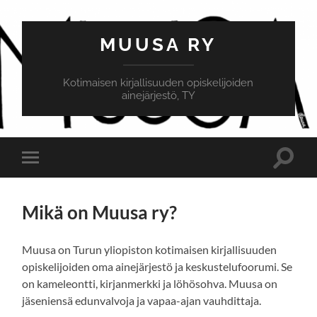
MUUSA RY
Kotimaisen kirjallisuuden opiskelijoiden
ainejärjestö, TY
Toggle
Toggle
search
mobile
field
menu
Mikä on Muusa ry?
Muusa on Turun yliopiston kotimaisen kirjallisuuden
opiskelijoiden oma ainejärjestö ja keskustelufoorumi. Se
on kameleontti, kirjanmerkki ja löhösohva. Muusa on
jäseniensä edunvalvoja ja vapaa-ajan vauhdittaja.