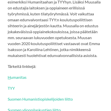
esimerkiksi Humanitaahan ja TYYhyn. Lisäksi Muusalla
on edustajia laitoksen ja oppiaineen erillisissä
työryhmissä, kuten tilatyöryhmässä. Voit vaikuttaa
omaan edunvalvontaasi TYY:n koulutuspoliittisen
sihteerin ja ainejärjestön kautta. Muusalla on edustus
jokakeväisissä oppiainekokouksissa, joissa päätetään
mm. seuraavan lukuvuoden opetuksesta. Muusan
vuoden 2020 koulutuspoliittiset vastaavat ovat Emma
Isaksson ja Karoliina Lehtinen, jotka nimikkeensä
mukaisesti huolehtivat edunvalvonnallisista asioista.
Tärkeitä linkkejä:
H
umanitas
TYY
Suomen Humanistiopiskelijoiden liitto
Suomen ylioppilaskuntien liitto