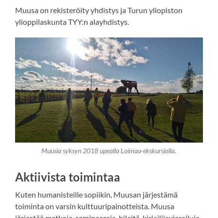
Muusa on rekisteröity yhdistys ja Turun yliopiston
ylioppilaskunta TYY:n alayhdistys.
Muusia syksyn 2018 upealla Loimaa-ekskursiolla.
Aktiivista toimintaa
Kuten humanisteille sopiikin, Muusan järjestämä
toiminta on varsin kulttuuripainotteista. Muusa
järjestää matkoja, seminaareja, bileitä, kirjailijavierailuja,