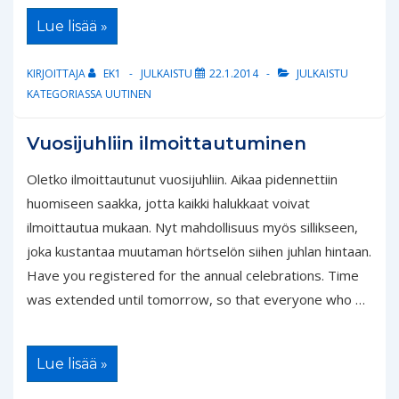
AP:n
Lue lisää »
jäsenmaksu
2014
KIRJOITTAJA
EK1
JULKAISTU
22.1.2014
JULKAISTU
KATEGORIASSA
UUTINEN
Vuosijuhliin ilmoittautuminen
Oletko ilmoittautunut vuosijuhliin. Aikaa pidennettiin
huomiseen saakka, jotta kaikki halukkaat voivat
ilmoittautua mukaan. Nyt mahdollisuus myös sillikseen,
joka kustantaa muutaman hörtselön siihen juhlan hintaan.
Have you registered for the annual celebrations. Time
was extended until tomorrow, so that everyone who …
Vuosijuhliin
Lue lisää »
ilmoittautuminen