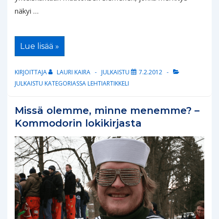
näkyi …
Telakkatyöläiset
Lue lisää »
muuttivat
maailmaa
KIRJOITTAJA
LAURI KAIRA
JULKAISTU
7.2.2012
JULKAISTU KATEGORIASSA
LEHTIARTIKKELI
Missä olemme, minne menemme? –
Kommodorin lokikirjasta