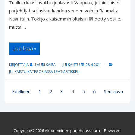
Tuolloin kausi avattiin juhlavasti Vappuna, jolloin iloiset
purjehtijat seilasivat kahden veneen voimin Raumalta
Naantaliin. Toki jo aikaisemmin oltaisiin lähdetty vesille,
mutta …
Vapun
Lue lisää »
päivän
purjehdus
I
KIRJOITTAJA
LAURI KAIRA
JULKAISTU
28.4.2011
/
IV
JULKAISTU KATEGORIASSA
LEHTIARTIKKELI
:
Legendaarinen
vapunpäivän
purjehdus
Artikkelien
Edellinen
1
2
3
4
5
6
Seuraava
2010
sivutus
–
Cabin
Boy
muistelee
jälleen
Copyright© 2026
Akateeminen purjehdusseura
| Powered