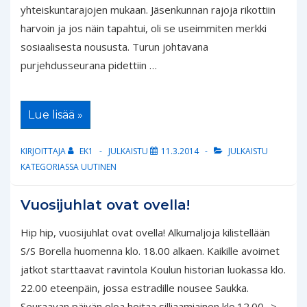
yhteiskuntarajojen mukaan. Jäsenkunnan rajoja rikottiin
harvoin ja jos näin tapahtui, oli se useimmiten merkki
sosiaalisesta noususta. Turun johtavana
purjehdusseurana pidettiin …
Purjehdus
Lue lisää »
ja
vapaa-
aika
KIRJOITTAJA
EK1
JULKAISTU
11.3.2014
JULKAISTU
–
Turkulaiset
KATEGORIASSA
UUTINEN
pursiseurat
vapaa-
ajan
Vuosijuhlat ovat ovella!
vieton
näyttämöinä
1918
Hip hip, vuosijuhlat ovat ovella! Alkumaljoja kilistellään
–
S/S Borella huomenna klo. 18.00 alkaen. Kaikille avoimet
1940
jatkot starttaavat ravintola Koulun historian luokassa klo.
22.00 eteenpäin, jossa estradille nousee Saukka.
Seuraavan päivän oloa hoitaa silliaamiainen klo.12.00 ->