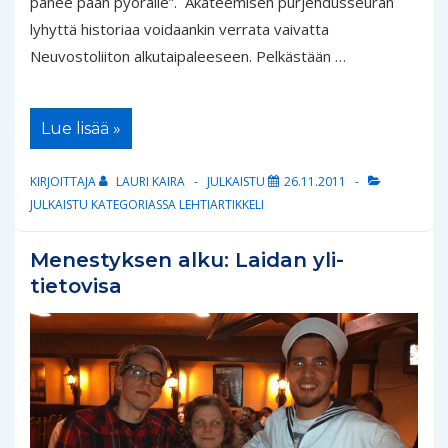
panee pään pyörälle”. Akateemisen purjehdusseuran
lyhyttä historiaa voidaankin verrata vaivatta
Neuvostoliiton alkutaipaleeseen. Pelkästään …
Päätoimittajalta:
Lue lisää »
Menestys
panee
pään
KIRJOITTAJA
LAURI KAIRA
JULKAISTU
26.11.2011
pyörälle
JULKAISTU KATEGORIASSA
LEHTIARTIKKELI
Menestyksen alku: Laidan yli-
tietovisa