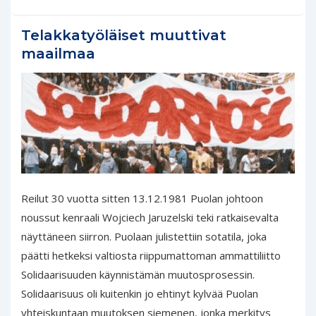
Telakkatyöläiset muuttivat
maailmaa
Reilut 30 vuotta sitten 13.12.1981 Puolan johtoon
noussut kenraali Wojciech Jaruzelski teki ratkaisevalta
näyttäneen siirron. Puolaan julistettiin sotatila, joka
päätti hetkeksi valtiosta riippumattoman ammattiliitto
Solidaarisuuden käynnistämän muutosprosessin.
Solidaarisuus oli kuitenkin jo ehtinyt kylvää Puolan
yhteiskuntaan muutoksen siemenen, jonka merkitys