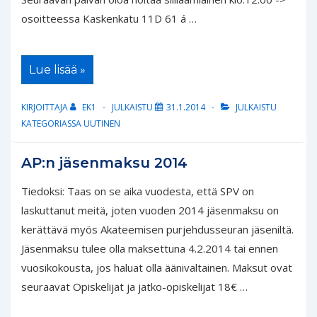
osoitteessa Kaskenkatu 11D 61 á …
Vuosijuhlat
Lue lisää »
ovat
ovella!
KIRJOITTAJA
EK1
JULKAISTU
31.1.2014
JULKAISTU
KATEGORIASSA
UUTINEN
AP:n jäsenmaksu 2014
Tiedoksi: Taas on se aika vuodesta, että SPV on
laskuttanut meitä, joten vuoden 2014 jäsenmaksu on
kerättävä myös Akateemisen purjehdusseuran jäseniltä.
Jäsenmaksu tulee olla maksettuna 4.2.2014 tai ennen
vuosikokousta, jos haluat olla äänivaltainen. Maksut ovat
seuraavat Opiskelijat ja jatko-opiskelijat 18€ …