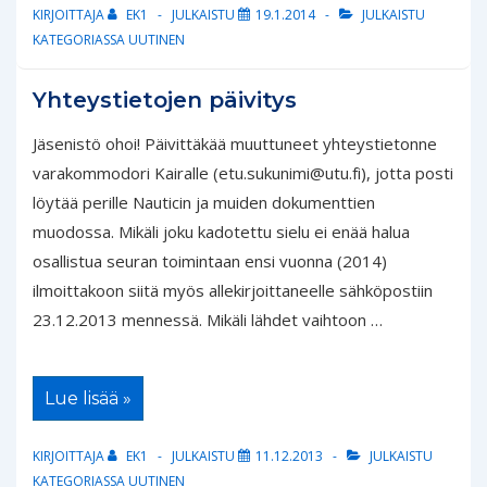
KIRJOITTAJA
EK1
JULKAISTU
19.1.2014
JULKAISTU
KATEGORIASSA
UUTINEN
Yhteystietojen päivitys
Jäsenistö ohoi! Päivittäkää muuttuneet yhteystietonne
varakommodori Kairalle (etu.sukunimi@utu.fi), jotta posti
löytää perille Nauticin ja muiden dokumenttien
muodossa. Mikäli joku kadotettu sielu ei enää halua
osallistua seuran toimintaan ensi vuonna (2014)
ilmoittakoon siitä myös allekirjoittaneelle sähköpostiin
23.12.2013 mennessä. Mikäli lähdet vaihtoon …
Yhteystietojen
Lue lisää »
päivitys
KIRJOITTAJA
EK1
JULKAISTU
11.12.2013
JULKAISTU
KATEGORIASSA
UUTINEN