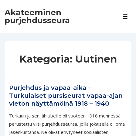
↓
Akateeminen
Siirry
VAL
purjehdusseura
pääsisältöön
Kategoria:
Uutinen
Purjehdus ja vapaa-aika –
Turkulaiset pursiseurat vapaa-ajan
vieton näyttämöinä 1918 – 1940
Turkuun ja sen lähialueille oli vuoteen 1918 mennessä
perustettu viisi purjehdusseuraa, joilla jokaisella oli oma
jäsenkuntansa. Ne olivat eriytyneet sosiaalisten