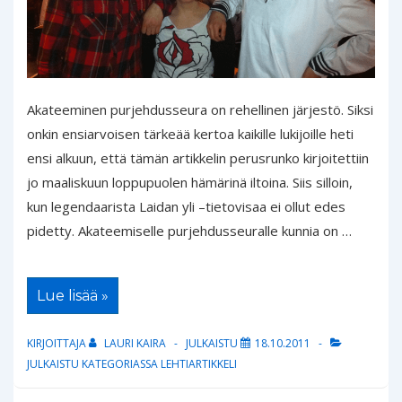
Akateeminen purjehdusseura on rehellinen järjestö. Siksi
onkin ensiarvoisen tärkeää kertoa kaikille lukijoille heti
ensi alkuun, että tämän artikkelin perusrunko kirjoitettiin
jo maaliskuun loppupuolen hämärinä iltoina. Siis silloin,
kun legendaarista Laidan yli –tietovisaa ei ollut edes
pidetty. Akateemiselle purjehdusseuralle kunnia on …
Menestyksen
Lue lisää »
alku:
Laidan
yli-
KIRJOITTAJA
LAURI KAIRA
JULKAISTU
18.10.2011
tietovisa
JULKAISTU KATEGORIASSA
LEHTIARTIKKELI