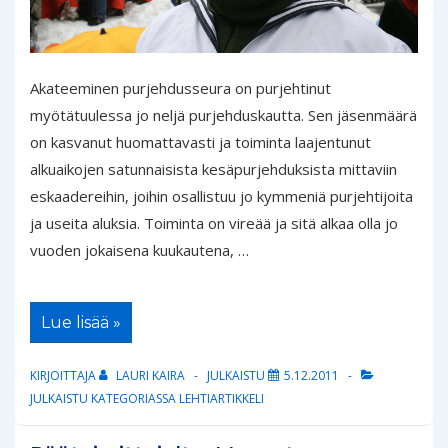
Akateeminen purjehdusseura on purjehtinut
myötätuulessa jo neljä purjehduskautta. Sen jäsenmäärä
on kasvanut huomattavasti ja toiminta laajentunut
alkuaikojen satunnaisista kesäpurjehduksista mittaviin
eskaadereihin, joihin osallistuu jo kymmeniä purjehtijoita
ja useita aluksia. Toiminta on vireää ja sitä alkaa olla jo
vuoden jokaisena kuukautena, …
Missä
Lue lisää »
olemme,
minne
menemme?
KIRJOITTAJA
LAURI KAIRA
JULKAISTU
5.12.2011
–
Kommodorin
JULKAISTU KATEGORIASSA
LEHTIARTIKKELI
lokikirjasta