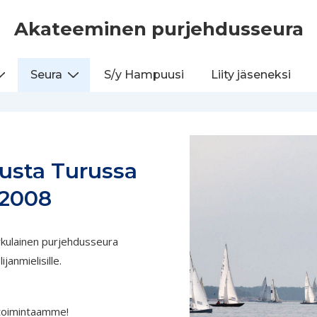
Akateeminen purjehdusseura
Seura
S/y Hampuusi
Liity jäseneksi
dusta Turussa
 2008
kulainen purjehdusseura
ijanmielisille.
toimintaamme!