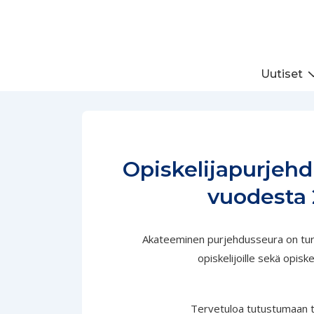
↓
Siirry
pääsisältöön
Päänavigaatio
Uutiset
Opiskelija­purjeh
vuodesta
Akateeminen purjehdusseura on tur
opiskelijoille sekä opiskel
Tervetuloa tutustumaan 