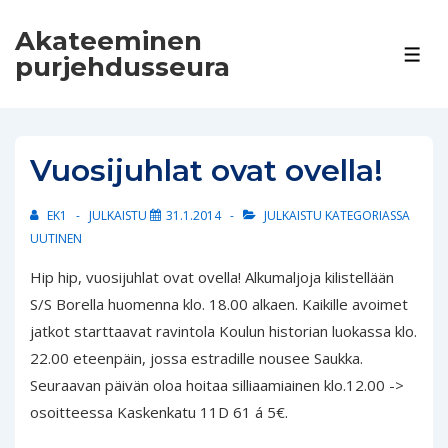
↓
Akateeminen
Siirry
VAL
purjehdusseura
pääsisältöön
Vuosijuhlat ovat ovella!
EK1
JULKAISTU
31.1.2014
JULKAISTU KATEGORIASSA
UUTINEN
Hip hip, vuosijuhlat ovat ovella! Alkumaljoja kilistellään
S/S Borella huomenna klo. 18.00 alkaen. Kaikille avoimet
jatkot starttaavat ravintola Koulun historian luokassa klo.
22.00 eteenpäin, jossa estradille nousee Saukka.
Seuraavan päivän oloa hoitaa silliaamiainen klo.12.00 ->
osoitteessa Kaskenkatu 11D 61 á 5€.