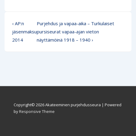
Artikkelien
Edellinen
Seuraava
‹ AP:n
Purjehdus ja vapaa-aika – Turkulaiset
selaus
artikkeli
jäsenmaksu
pursiseurat vapaa-ajan vieton
2014
näyttämöinä 1918 – 1940 ›
Copyright© 2026
Akateeminen purjehdusseura
| Powered
by
Responsive Theme