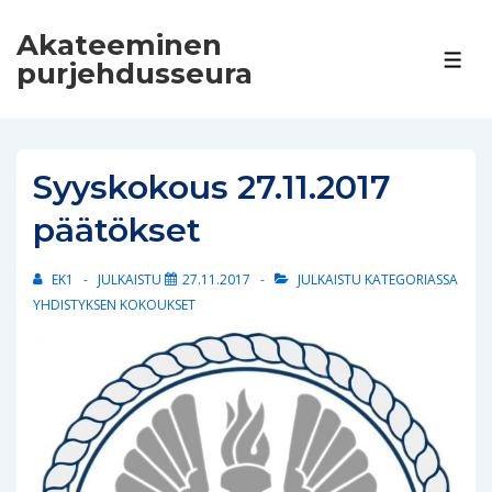
↓
Akateeminen
Siirry
VAL
purjehdusseura
pääsisältöön
Syyskokous 27.11.2017
päätökset
EK1
JULKAISTU
27.11.2017
JULKAISTU KATEGORIASSA
YHDISTYKSEN KOKOUKSET