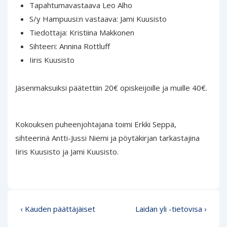
Tapahtumavastaava Leo Alho
S/y Hampuusi:n vastaava:
Jami Kuusisto
Tiedottaja:
Kristiina Makkonen
Sihteeri:
Annina Rottluff
Iiris Kuusisto
Jäsenmaksuiksi päätettiin 20€ opiskeijoille ja muille 40€.
Kokouksen puheenjohtajana toimi Erkki Seppä,
sihteerinä Antti-Jussi Niemi ja pöytäkirjan tarkastajina
Iiris Kuusisto ja Jami Kuusisto.
Artikkelien
Edellinen
Seuraava
‹ Kauden päättäjäiset
Laidan yli -tietovisa ›
selaus
artikkeli