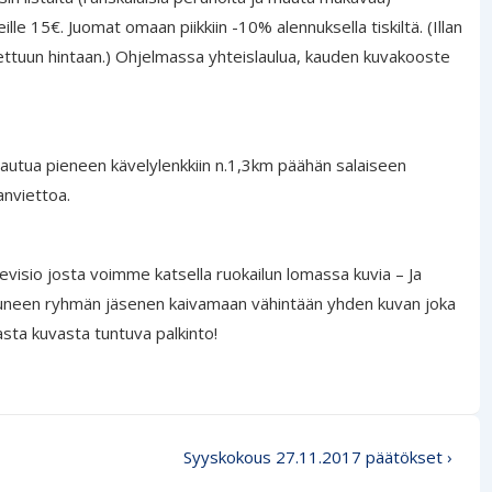
ille 15€. Juomat omaan piikkiin -10% alennuksella tiskiltä.
(Illan
ettuun hintaan.) Ohjelmassa yhteislaulua, kauden kuvakooste
rautua pieneen kävelylenkkiin n.1,3km päähän salaiseen
lanviettoa.
evisio josta voimme katsella ruokailun lomassa kuvia – Ja
stuneen ryhmän jäsenen kaivamaan vähintään yhden kuvan joka
sta kuvasta tuntuva palkinto!
Seuraava
Syyskokous 27.11.2017 päätökset ›
artikkeli