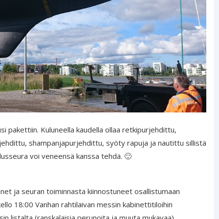
si pakettiin. Kuluneella kaudella ollaa retkipurjehdittu,
jehdittu, shampanjapurjehdittu, syöty rapuja ja nautittu sillistä
jehdusseura voi veneensä kanssa tehdä. 🙂
net ja seuran toiminnasta kiinnostuneet osallistumaan
llo 18:00 Vanhan rahtilaivan messin kabinettitiloihin
ssin listalta (ranskalaisia perunoita ja muuta mukavaa)