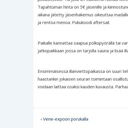
Tapahtuman hinta on 5€ jäsenille ja kiinnostune
aikana jätetty jäsenhakemus oikeuttaa madall
ja rentoa menoa. Pukukoodi aftersail.
Paikalle kannattaa saapua polkupyörällä tai va
jatkopaikkaan jossa on tarjolla sauna ja lisää il
Ensimmäisessä illanviettopaikassa on suuri tel
haastankin jokaisen seuran toimintaan osalli
voidaan laittaa osaksi kauden kuvausta. Parhaa
Artikkelien
Edellinen
‹ Vene-expoon porukalla
selaus