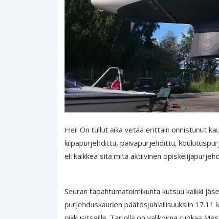
Hei! On tullut aika vetää erittäin onnistunut kau
kilpapurjehdittu, päiväpurjehdittu, koulutuspur
eli kaikkea sitä mitä aktiivinen opiskelijapur
Seuran tapahtumatoimikunta kutsuu kaikki jäse
purjehduskauden päätösjuhlallisuuksiin 17.11 ke
pikkusitseille. Tarjolla on valikoima ruokaa Me