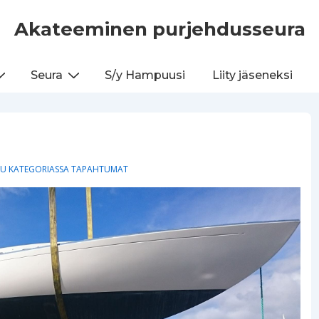
Akateeminen purjehdusseura
Seura
S/y Hampuusi
Liity jäseneksi
TU KATEGORIASSA
TAPAHTUMAT