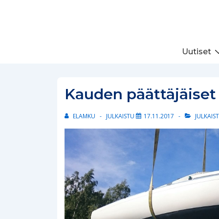
↓
Siirry
pääsisältöön
Päänavigaatio
Uutiset
Kauden päättäjäiset
ELAMKU
JULKAISTU
17.11.2017
JULKAIS