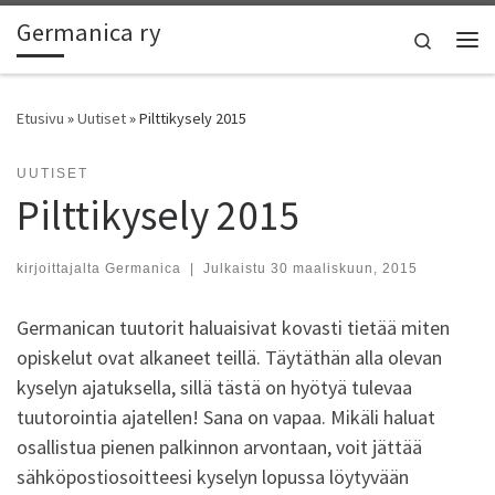
Germanica ry
Skip to content
Search
Vali
Etusivu
»
Uutiset
»
Pilttikysely 2015
UUTISET
Pilttikysely 2015
kirjoittajalta
Germanica
|
Julkaistu
30 maaliskuun, 2015
Germanican tuutorit haluaisivat kovasti tietää miten
opiskelut ovat alkaneet teillä. Täytäthän alla olevan
kyselyn ajatuksella, sillä tästä on hyötyä tulevaa
tuutorointia ajatellen! Sana on vapaa. Mikäli haluat
osallistua pienen palkinnon arvontaan, voit jättää
sähköpostiosoitteesi kyselyn lopussa löytyvään