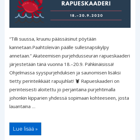
“Tilli suussa, kruunu päässäsinut pöytään
kannetaan.Paahtoleivän päälle sullesnapsikylpy
annetaan.” Akateemisen purjehdusseuran rapueskaaderi
järjestetään tänä vuonna 18.–20.9. Pähkinäisissä!
Ohjelmassa syyspurjehduksen ja saunomisen lisäksi
tietty perinteikkäät rapujuhlat! 🦞 Rapueskaaderi on
perinteisesti aloitettu jo perjantaina purjehtimalla
johonkin kipparien yhdessä sopimaan kohteeseen, josta
lauantaina …
Perinteinen
Lue lisää »
rapueskaaderi
18.–