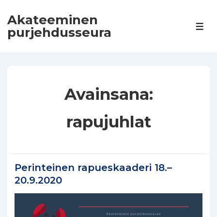
↓
Akateeminen
Siirry
VAL
purjehdusseura
pääsisältöön
Avainsana:
rapujuhlat
Perinteinen rapueskaaderi 18.–
20.9.2020