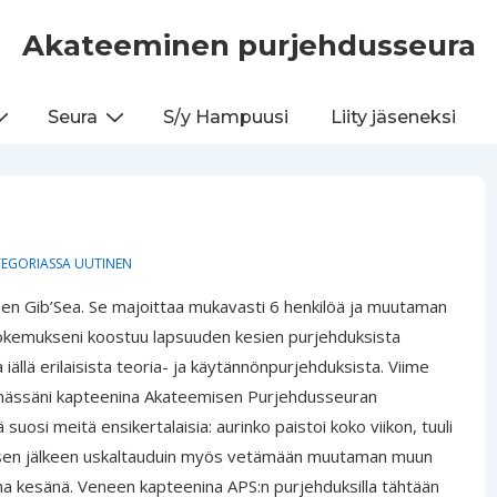
Akateeminen purjehdusseura
Seura
S/y Hampuusi
Liity jäseneksi
TEGORIASSA
UUTINEN
inen Gib’Sea. Se majoittaa mukavasti 6 henkilöä ja muutaman
okemukseni koostuu lapsuuden kesien purjehduksista
ällä erilaisista teoria- ja käytännönpurjehduksista. Viime
ämässäni kapteenina Akateemisen Purjehdusseuran
 suosi meitä ensikertalaisia: aurinko paistoi koko viikon, tuuli
umisen jälkeen uskaltauduin myös vetämään muutaman muun
na kesänä. Veneen kapteenina APS:n purjehduksilla tähtään