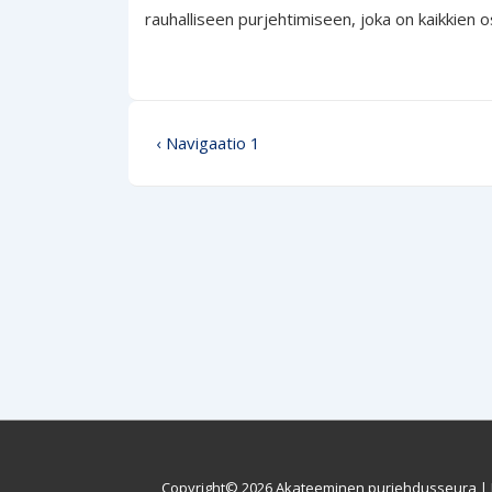
rauhalliseen purjehtimiseen, joka on kaikkien o
Artikkelien
Edellinen
‹ Navigaatio 1
selaus
Copyright© 2026
Akateeminen purjehdusseura
|