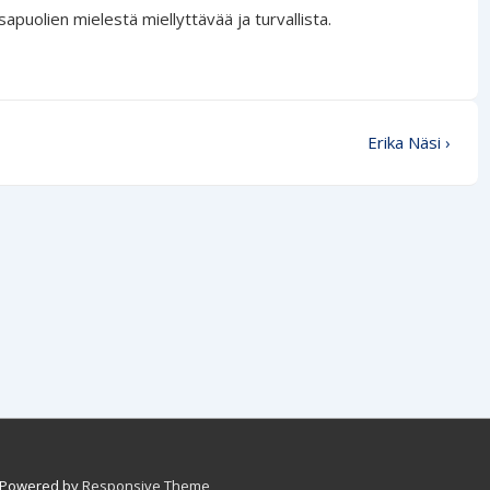
sapuolien mielestä miellyttävää ja turvallista.
Seuraava
Erika Näsi ›
artikkeli
 Powered by
Responsive Theme