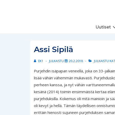
↓
Siirry
pääsisältöön
Päänavigaatio
Uutiset
Assi Sipilä
EK1
JULKAISTU
20.2.2018
JULKAISTU KA
Purjehdin isäpapan veneellä, joka on 33-jalka
lisää vähän vähemmän mukavasti. Purjehdusk
perheen kanssa, ja nyt vähän varttuneemmalla i
kesänä (2014) toimin ensimmäistä kertaa el
purjehduksilla. Kokemus oli mitä mainioin ja sää
oli kevyt ja hellä. Tämän täydellisen onnist
erittäin hienosti sujuneen purjehduksen sama