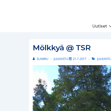
↓
Siirry
pääsisältöön
Päänavigaatio
Uutiset
Mölkkyä @ TSR
ELAMKU
JULKAISTU
21.7.2017
JULKAIST