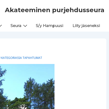
Akateeminen purjehdusseura
Seura
S/y Hampuusi
Liity jäseneksi
U KATEGORIASSA
TAPAHTUMAT