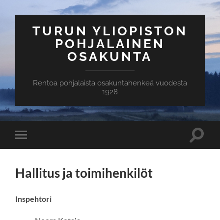
TURUN YLIOPISTON
POHJALAINEN
OSAKUNTA
Rentoa pohjalaista osakuntahenkeä vuodesta
1928
Toggle
Toggle
search
mobile
field
menu
Hallitus ja toimihenkilöt
Inspehtori