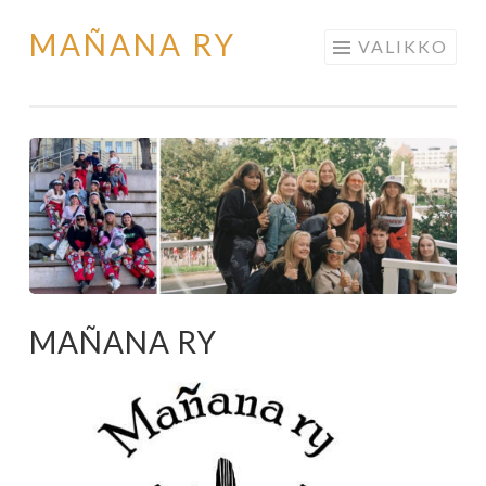
MAÑANA RY
Siirry
VALIKKO
sisältöön
MAÑANA RY