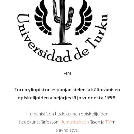
FIN
Turun yliopiston espanjan kielen ja kääntämisen
opiskelijoiden ainejärjes
tö jo vuodesta 1998
.
Humanistisen tiedekunnan opiskelijoiden
tiedekuntajärjestön
Humanitaksen
jäsen ja
TYY
n
alayhdistys.