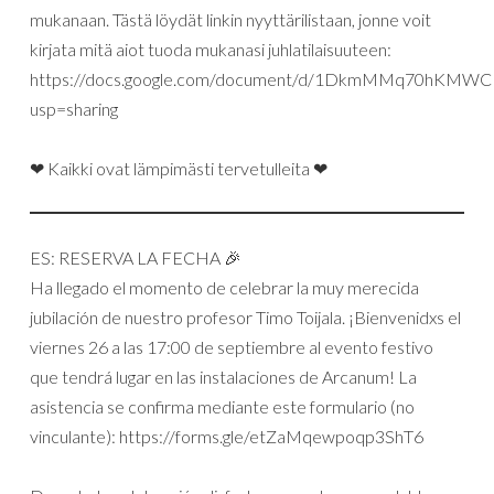
mukanaan. Tästä löydät linkin nyyttärilistaan, jonne voit
kirjata mitä aiot tuoda mukanasi juhlatilaisuuteen:
https://docs.google.com/document/d/1DkmMMq70hKMW
usp=sharing
❤ Kaikki ovat lämpimästi tervetulleita ❤
ES: RESERVA LA FECHA 🎉
Ha llegado el momento de celebrar la muy merecida
jubilación de nuestro profesor Timo Toijala. ¡Bienvenidxs el
viernes 26 a las 17:00 de septiembre al evento festivo
que tendrá lugar en las instalaciones de Arcanum! La
asistencia se confirma mediante este formulario (no
vinculante): https://forms.gle/etZaMqewpoqp3ShT6