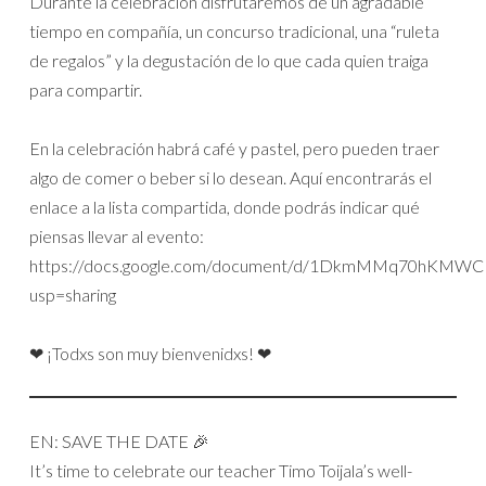
Durante la celebración disfrutaremos de un agradable
tiempo en compañía, un concurso tradicional, una “ruleta
de regalos” y la degustación de lo que cada quien traiga
para compartir.
En la celebración habrá café y pastel, pero pueden traer
algo de comer o beber si lo desean. Aquí encontrarás el
enlace a la lista compartida, donde podrás indicar qué
piensas llevar al evento:
https://docs.google.com/document/d/1DkmMMq70hKMW
usp=sharing
❤ ¡Todxs son muy bienvenidxs! ❤
EN: SAVE THE DATE 🎉
It’s time to celebrate our teacher Timo Toijala’s well-