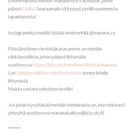
Ensimmäisenä meidän Mañana ry:n Facebook, jonne
pääset
täältä
. Seuraamalla sitä pysyt perillä uusimmista
tapahtumista!
Instagramista meidät löytää nimimerkillä @manana_ry.
Pääsääntöinen viestintäkanavamme on meidän
sähköpostilista, johon pääset liittymään
osoitteessa
https://lists.utu.fi/mailman/listinfo/manana
.
Lue
sähköpostilistan rekisteriseloste
ennen listalle
liittymistä.
Muista vastata vahvistusviestiin!
Jos jotain kysyttävää meidän toiminnasta on, ota rohkeasti
yhteyttä osoitteessa mananahallitus@lists.utu.fi!
******