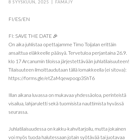
8 SYYSKUUN, 2025
|
FAMAJY
FI/ES/EN
FI: SAVE THE DATE 🎉
On aika juhlistaa opettajamme Timo Toijalan erittäin
ansaittua eläkkeelle pääsyä. Tervetuloa perjantaina 26.9.
klo 17 Arcanumin tiloissa järjestettävään juhlatilaisuuteen!
Tilaisuuteen ilmoittaudutaan tällä lomakkeella (ei sitova):
https://forms.gle/etZaMqewpoqp3ShT6
Illan aikana luvassa on mukavaa yhdessäoloa, perinteistä
visailua, lahjaruletti sekä tuomisista nauttimista hyvässä
seurassa.
Juhlatilaisuudessa on kakku-kahvitarjoilu, mutta jokainen
voi myös tuoda halutessaan jotain syötävää tai juotavaa