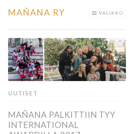
MAÑANA RY
Siirry
VALIKKO
sisältöön
UUTISET
MAÑANA PALKITTIIN TYY
INTERNATIONAL