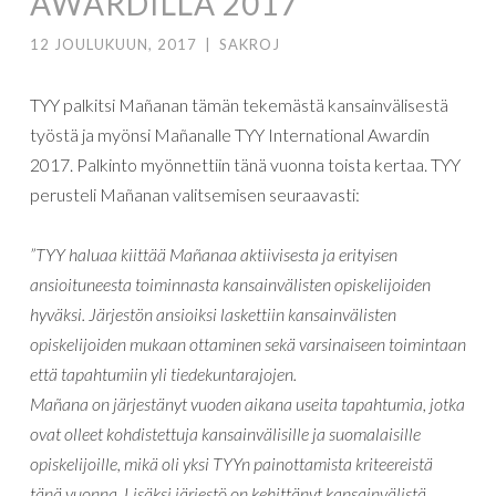
AWARDILLA 2017
12 JOULUKUUN, 2017
|
SAKROJ
TYY palkitsi Mañanan tämän tekemästä kansainvälisestä
työstä ja myönsi Mañanalle TYY International Awardin
2017. Palkinto myönnettiin tänä vuonna toista kertaa. TYY
perusteli Mañanan valitsemisen seuraavasti:
”TYY haluaa kiittää Mañanaa aktiivisesta ja erityisen
ansioituneesta toiminnasta kansainvälisten opiskelijoiden
hyväksi. Järjestön ansioiksi laskettiin kansainvälisten
opiskelijoiden mukaan ottaminen sekä varsinaiseen toimintaan
että tapahtumiin yli tiedekuntarajojen.
Mañana on järjestänyt vuoden aikana useita tapahtumia, jotka
ovat olleet kohdistettuja kansainvälisille ja suomalaisille
opiskelijoille, mikä oli yksi TYYn painottamista kriteereistä
tänä vuonna. Lisäksi järjestö on kehittänyt kansainvälistä