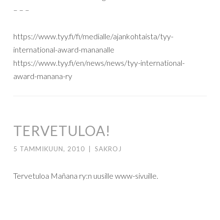
– – –
https://www.tyy.fi/fi/medialle/ajankohtaista/tyy-
international-award-mananalle
https://www.tyy.fi/en/news/news/tyy-international-
award-manana-ry
TERVETULOA!
5 TAMMIKUUN, 2010
|
SAKROJ
Tervetuloa Mañana ry:n uusille www-sivuille.