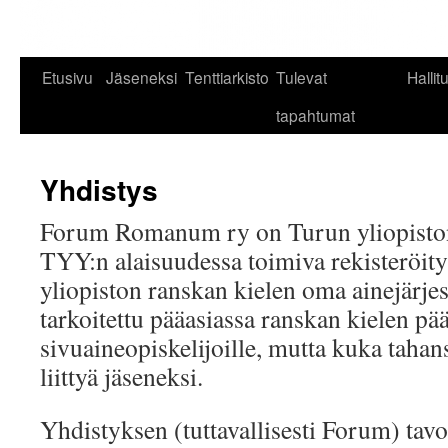
Etusivu
Jäseneksi
Tenttiarkisto
Tulevat
Hallit
tapahtumat
Yhdistys
Forum Romanum ry on Turun yliopiston
TYY:n alaisuudessa toimiva rekisteröit
yliopiston ranskan kielen oma ainejärje
tarkoitettu pääasiassa ranskan kielen pää
sivuaineopiskelijoille, mutta kuka tahan
liittyä jäseneksi.
Yhdistyksen (tuttavallisesti Forum) tavo