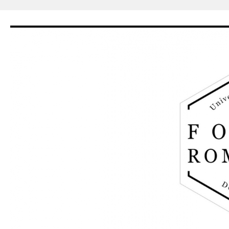
Siirry
sisältöön