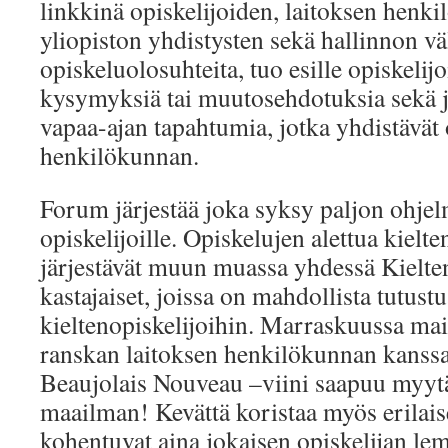
linkkinä opiskelijoiden, laitoksen henk
yliopiston yhdistysten sekä hallinnon vä
opiskeluolosuhteita, tuo esille opiskelijo
kysymyksiä tai muutosehdotuksia sekä j
vapaa-ajan tapahtumia, jotka yhdistävät o
henkilökunnan.
Forum järjestää joka syksy paljon ohjel
opiskelijoille. Opiskelujen alettua kielte
järjestävät muun muassa yhdessä Kielte
kastajaiset, joissa on mahdollista tutust
kieltenopiskelijoihin. Marraskuussa mai
ranskan laitoksen henkilökunnan kanssa
Beaujolais Nouveau –viini saapuu myyt
maailman! Kevättä koristaa myös erilais
kohentuvat aina jokaisen opiskelijan le