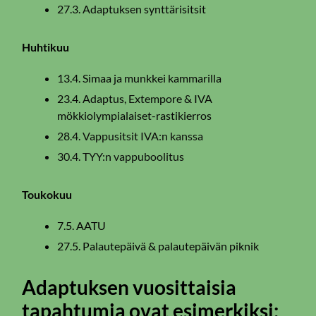
27.3. Adaptuksen synttärisitsit
Huhtikuu
13.4. Simaa ja munkkei kammarilla
23.4. Adaptus, Extempore & IVA
mökkiolympialaiset-rastikierros
28.4. Vappusitsit IVA:n kanssa
30.4. TYY:n vappuboolitus
Toukokuu
7.5. AATU
27.5. Palautepäivä & palautepäivän piknik
Adaptuksen vuosittaisia
tapahtumia ovat esimerkiksi: