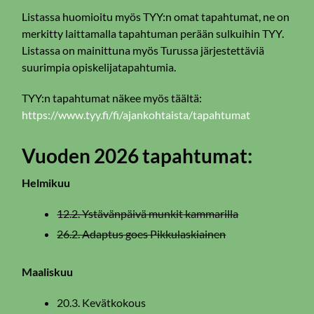
Listassa huomioitu myös TYY:n omat tapahtumat, ne on
merkitty laittamalla tapahtuman perään sulkuihin TYY.
Listassa on mainittuna myös Turussa järjestettäviä
suurimpia opiskelijatapahtumia.
TYY:n tapahtumat näkee myös täältä:
https://www.tyy.fi/fi/ajankohtaista/tapahtumat
Vuoden 2026 tapahtum
at:
Helmikuu
12.2. Ystävänpäivä munkit kammarilla
26.2. Adaptus goes Pikkulaskiainen
Maaliskuu
20.3. Kevätkokous