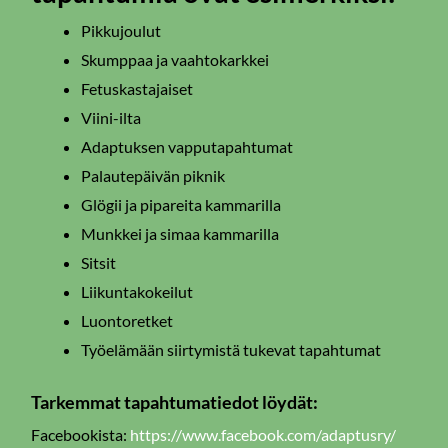
Pikkujoulut
Skumppaa ja vaahtokarkkei
Fetuskastajaiset
Viini-ilta
Adaptuksen vapputapahtumat
Palautepäivän piknik
Glögii ja pipareita kammarilla
Munkkei ja simaa kammarilla
Sitsit
Liikuntakokeilut
Luontoretket
Työelämään siirtymistä tukevat tapahtumat
Tarkemmat tapahtumatiedot löydät:
Facebookista:
https://www.facebook.com/adaptusry/