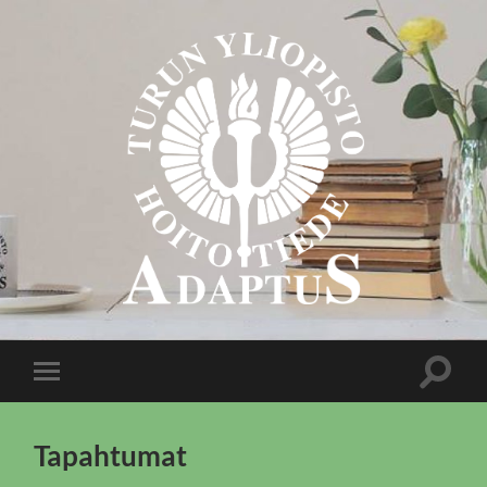
Adaptus
ry
Toggle
Toggle
search
mobile
field
menu
Tapahtumat