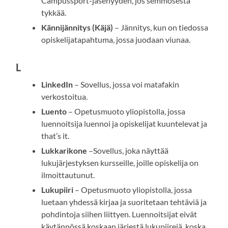
Campussport-jäsenyyden, jos semmosesta
tykkää.
Kännijännitys (Käjä)
– Jännitys, kun on tiedossa
opiskelijatapahtuma, jossa juodaan viunaa.
L
LinkedIn
– Sovellus, jossa voi matafakin
verkostoitua.
Luento
– Opetusmuoto yliopistolla, jossa
luennoitsija luennoi ja opiskelijat kuuntelevat ja
that’s it.
Lukkarikone
–Sovellus, joka näyttää
lukujärjestyksen kursseille, joille opiskelija on
ilmoittautunut.
Lukupiiri
– Opetusmuoto yliopistolla, jossa
luetaan yhdessä kirjaa ja suoritetaan tehtäviä ja
pohdintoja siihen liittyen. Luennoitsijat eivät
käytännössä koskaan järjestä lukupiirejä, koska