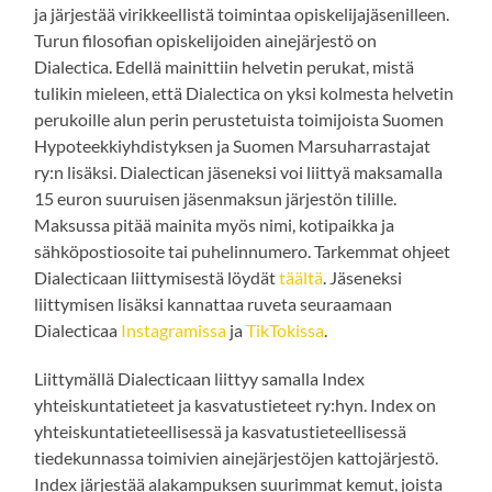
ja järjestää virikkeellistä toimintaa opiskelijajäsenilleen.
Turun filosofian opiskelijoiden ainejärjestö on
Dialectica. Edellä mainittiin helvetin perukat, mistä
tulikin mieleen, että Dialectica on yksi kolmesta helvetin
perukoille alun perin perustetuista toimijoista Suomen
Hypoteekkiyhdistyksen ja Suomen Marsuharrastajat
ry:n lisäksi. Dialectican jäseneksi voi liittyä maksamalla
15 euron suuruisen jäsenmaksun järjestön tilille.
Maksussa pitää mainita myös nimi, kotipaikka ja
sähköpostiosoite tai puhelinnumero. Tarkemmat ohjeet
Dialecticaan liittymisestä löydät
täältä
. Jäseneksi
liittymisen lisäksi kannattaa ruveta seuraamaan
Dialecticaa
Instagramissa
ja
TikTokissa
.
Liittymällä Dialecticaan liittyy samalla Index
yhteiskuntatieteet ja kasvatustieteet ry:hyn. Index on
yhteiskuntatieteellisessä ja kasvatustieteellisessä
tiedekunnassa toimivien ainejärjestöjen kattojärjestö.
Index järjestää alakampuksen suurimmat kemut, joista