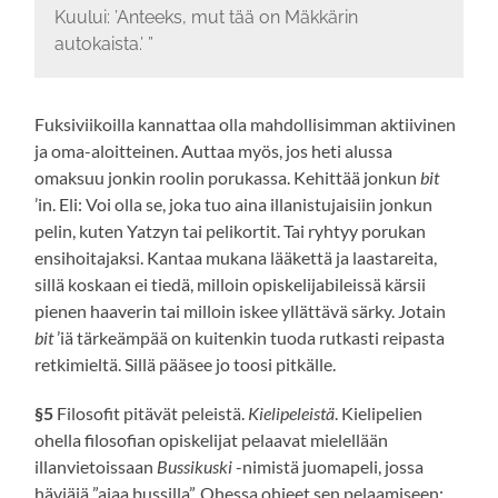
Kuului: ’Anteeks, mut tää on Mäkkärin
autokaista.’ ”
Fuksiviikoilla kannattaa olla mahdollisimman aktiivinen
ja oma-aloitteinen. Auttaa myös, jos heti alussa
omaksuu jonkin roolin porukassa. Kehittää jonkun
bit
’in. Eli: Voi olla se, joka tuo aina illanistujaisiin jonkun
pelin, kuten Yatzyn tai pelikortit. Tai ryhtyy porukan
ensihoitajaksi. Kantaa mukana lääkettä ja laastareita,
sillä koskaan ei tiedä, milloin opiskelijabileissä kärsii
pienen haaverin tai milloin iskee yllättävä särky. Jotain
bit
’iä tärkeämpää on kuitenkin tuoda rutkasti reipasta
retkimieltä. Sillä pääsee jo toosi pitkälle.
§5
Filosofit pitävät peleistä.
Kielipeleistä
. Kielipelien
ohella filosofian opiskelijat pelaavat mielellään
illanvietoissaan
Bussikuski
-nimistä juomapeli, jossa
häviäjä ”ajaa bussilla”. Ohessa ohjeet sen pelaamiseen: