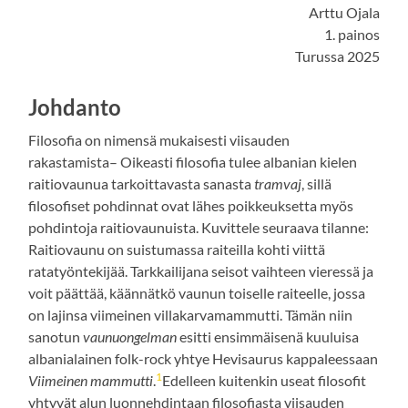
Arttu Ojala
1. painos
Turussa 2025
Johdanto
Filosofia on nimensä mukaisesti viisauden
rakastamista– Oikeasti filosofia tulee albanian kielen
raitiovaunua tarkoittavasta sanasta
tramvaj
, sillä
filosofiset pohdinnat ovat lähes poikkeuksetta myös
pohdintoja raitiovaunuista. Kuvittele seuraava tilanne:
Raitiovaunu on suistumassa raiteilla kohti viittä
ratatyöntekijää. Tarkkailijana seisot vaihteen vieressä ja
voit päättää, käännätkö vaunun toiselle raiteelle, jossa
on lajinsa viimeinen villakarvamammutti. Tämän niin
sanotun
vaunuongelman
esitti ensimmäisenä kuuluisa
albanialainen folk-rock yhtye Hevisaurus kappaleessaan
1
Viimeinen mammutti
.
Edelleen kuitenkin useat filosofit
yhtyvät alun luonnehdintaan filosofiasta viisauden