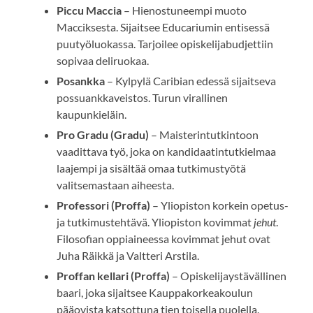
Piccu Maccia
– Hienostuneempi muoto
Macciksesta. Sijaitsee Educariumin entisessä
puutyöluokassa. Tarjoilee opiskelijabudjettiin
sopivaa deliruokaa.
Posankka
– Kylpylä Caribian edessä sijaitseva
possuankkaveistos. Turun virallinen
kaupunkieläin.
Pro Gradu (Gradu)
– Maisterintutkintoon
vaadittava työ, joka on kandidaatintutkielmaa
laajempi ja sisältää omaa tutkimustyötä
valitsemastaan aiheesta.
Professori (Proffa)
– Yliopiston korkein opetus-
ja tutkimustehtävä. Yliopiston kovimmat
jehut
.
Filosofian oppiaineessa kovimmat jehut ovat
Juha Räikkä ja Valtteri Arstila.
Proffan kellari (Proffa)
– Opiskelijaystävällinen
baari, joka sijaitsee Kauppakorkeakoulun
pääovista katsottuna tien toisella puolella.