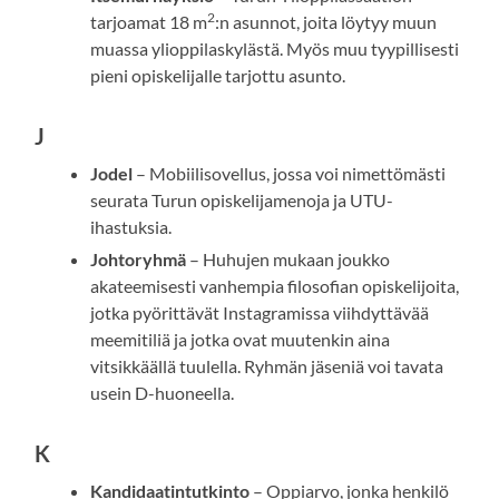
2
tarjoamat 18 m
:n asunnot, joita löytyy muun
muassa ylioppilaskylästä. Myös muu tyypillisesti
pieni opiskelijalle tarjottu asunto.
J
Jodel
– Mobiilisovellus, jossa voi nimettömästi
seurata Turun opiskelijamenoja ja UTU-
ihastuksia.
Johtoryhmä
– Huhujen mukaan joukko
akateemisesti vanhempia filosofian opiskelijoita,
jotka pyörittävät Instagramissa viihdyttävää
meemitiliä ja jotka ovat muutenkin aina
vitsikkäällä tuulella. Ryhmän jäseniä voi tavata
usein D-huoneella.
K
Kandidaatintutkinto
– Oppiarvo, jonka henkilö