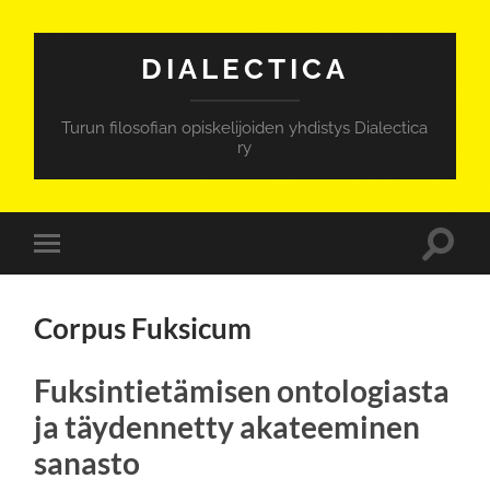
DIALECTICA
Turun filosofian opiskelijoiden yhdistys Dialectica
ry
Toggle
Toggle
search
mobile
field
menu
Corpus Fuksicum
Fuksintietämisen ontologiasta
ja täydennetty akateeminen
sanasto