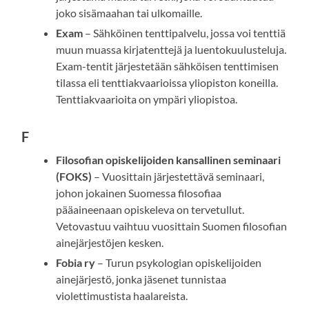
joko sisämaahan tai ulkomaille.
Exam
– Sähköinen tenttipalvelu, jossa voi tenttiä
muun muassa kirjatenttejä ja luentokuulusteluja.
Exam-tentit järjestetään sähköisen tenttimisen
tilassa eli tenttiakvaarioissa yliopiston koneilla.
Tenttiakvaarioita on ympäri yliopistoa.
F
Filosofian opiskelijoiden kansallinen seminaari
(FOKS)
– Vuosittain järjestettävä seminaari,
johon jokainen Suomessa filosofiaa
pääaineenaan opiskeleva on tervetullut.
Vetovastuu vaihtuu vuosittain Suomen filosofian
ainejärjestöjen kesken.
Fobia ry
– Turun psykologian opiskelijoiden
ainejärjestö, jonka jäsenet tunnistaa
violettimustista haalareista.