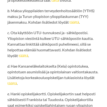
ja opiskeluoikeudesta saat
tältä
sivulta.
b.
Maksa ylioppilaiden terveydenhoitosäätiön (YTHS)
maksu ja Turun yliopiston ylioppilaskunnan (TYY)
jäsenmaksu. Kohdan lisätiedot löydät
täältä
.
c.
Ota käyttöön UTU-tunnuksesi ja -sähköpostisi.
Yliopiston viestintä kulkee UTU-sähköpostin kautta.
Kannattaa linkittää sähköposti puhelimeesi, sillä se
helpottaa elämää huomattavasti. Kohdan lisätiedot
löydät
täältä
.
d.
Hae Kansaneläkelaitokselta (Kela) opintotukea,
opintotuen asumislisää ja opintolainan valtiontakausta.
Lisätietoja korkeakouluopiskelijan tukiasioista löydät
täältä
.
e.
Hanki opiskelijakortti. Opiskelijakortin saat helposti
sähköisesti Frankista tai Tuudosta. Opiskelijakortilla
saat esimerkiksi opiskelijahintaisen ruoan yliopiston