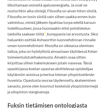
liikuttamaan esineitä ajatusenergialla. Ja ovat ne
nosturitkin aika siistejä. Filosofia on aivan hiton siistiä.
Filosofia on tosin siistiä vain siihen saakka ennen kuin
valmistuu, minkä jälkeen tipahtaa turpa edellä karuun
todellisuuteen, jossa huomaakin ettei pohdiskelun
3
taidoilla saakaan töitä
, kumppania tai arvostusta. Siksi
haluankin esittää Ashworthin luonnehdinnan rinnalle
oman luonnehdintani: filosofia on oikeassa olemisen
taitoa, joka on hyödyllistä ainoastaan täyttäessä Kelan
toimeentulotukihakemusta. Ainakin osaa sitten
kirjoittaa siihen hakemukseen jotain nasevaa. Tässä
opaskirjassa koetan opastaa aloittelevaa opiskelijaa
käytännön asioissa ja kertoa hieman yliopistoelämän
huveista. Opastusta seuraa täydennetty akateeminen
sanasto, jonne olen koonnut keskeisiä yliopistotermejä
ja yliopiston slangisanoja.
Fuksin tietämisen ontologiasta