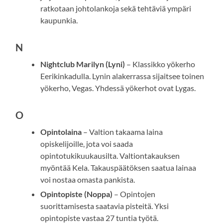
ratkotaan johtolankoja sekä tehtäviä ympäri
kaupunkia.
N
Nightclub Marilyn (Lyni)
– Klassikko yökerho
Eerikinkadulla. Lynin alakerrassa sijaitsee toinen
yökerho, Vegas. Yhdessä yökerhot ovat Lygas.
O
Opintolaina
– Valtion takaama laina
opiskelijoille, jota voi saada
opintotukikuukausilta. Valtiontakauksen
myöntää Kela. Takauspäätöksen saatua lainaa
voi nostaa omasta pankista.
Opintopiste (Noppa)
– Opintojen
suorittamisesta saatavia pisteitä. Yksi
opintopiste vastaa 27 tuntia työtä.