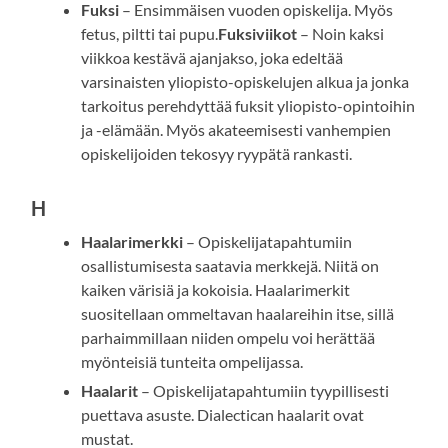
Fuksi
– Ensimmäisen vuoden opiskelija. Myös
fetus, piltti tai pupu.
Fuksiviikot
– Noin kaksi
viikkoa kestävä ajanjakso, joka edeltää
varsinaisten yliopisto-opiskelujen alkua ja jonka
tarkoitus perehdyttää fuksit yliopisto-opintoihin
ja -elämään. Myös akateemisesti vanhempien
opiskelijoiden tekosyy ryypätä rankasti.
H
Haalarimerkki
– Opiskelijatapahtumiin
osallistumisesta saatavia merkkejä. Niitä on
kaiken värisiä ja kokoisia. Haalarimerkit
suositellaan ommeltavan haalareihin itse, sillä
parhaimmillaan niiden ompelu voi herättää
myönteisiä tunteita ompelijassa.
Haalarit
– Opiskelijatapahtumiin tyypillisesti
puettava asuste. Dialectican haalarit ovat
mustat.