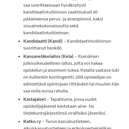
saa suorittaessaan hyväksytysti
kandidaatintutkinnon vaatimukset eli
pääaineensa perus- ja aineopinnot, kaksi
sivuainekokonaisuutta sekä
kandidaatintutkielman.
Kandidaatti (Kandi)
– Kandidaatintutkinnon
suorittanut henkilö.
Kansaneläkelaitos (Kela)
– Itsenäinen
julkisoikeudellinen laitos, jolta voi hakea
opiskelun ja asumisen tukea. Kelalta saatava tuki
on kuitenkin kontingentti, sillä opiskelijan on
edistettävä opintojaan riittävästi tai muuten hän
saa nolla euroa rahulia.
Kastajaiset
– Tapahtuma, jossa uudet
opiskelijajäsenet kastetaan aine- tai
tiedekuntajärjestönsä virallisiksi jäseniksi.
Katko ry
– Turun kasvatustieteen,
aikuiskasvatustieteen ja erikoispedagogiikan