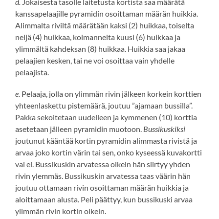
d.
⁠Jokaisesta tasolle laitetusta kortista saa määrätä
kanssapelaajille pyramidin osoittaman määrän huikkia.
Alimmalta riviltä määrätään kaksi (2) huikkaa, toiselta
neljä (4) huikkaa, kolmannelta kuusi (6) huikkaa ja
ylimmältä kahdeksan (8) huikkaa. Huikkia saa jakaa
pelaajien kesken, tai ne voi osoittaa vain yhdelle
pelaajista.
e.
⁠Pelaaja, jolla on ylimmän rivin jälkeen korkein korttien
yhteenlaskettu pistemäärä, joutuu ”ajamaan bussilla”.
Pakka sekoitetaan uudelleen ja kymmenen (10) korttia
asetetaan jälleen pyramidin muotoon.
Bussikuskiksi
joutunut kääntää kortin pyramidin alimmasta rivistä ja
arvaa joko kortin värin tai sen, onko kyseessä kuvakortti
vai ei. Bussikuskin arvatessa oikein hän siirtyy yhden
rivin ylemmäs. Bussikuskin arvatessa taas väärin hän
joutuu ottamaan rivin osoittaman määrän huikkia ja
aloittamaan alusta. Peli päättyy, kun bussikuski arvaa
ylimmän rivin kortin oikein.