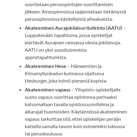
suoritetaan perusopintojen suorittamisen
jälkeen. Aineopinnoissa laajennetaan tietämystä
perusopinnoissa käsitellyistä aihealueista.
Akateeminen Aurajokilaivuritutkinto (AATU)
–
Loppukevään tapahtuma, jossa opiskelijat
kiertävät Aurajoen rannassa olevia jokilaivoja.
AATU on yksi suosituimmista
approtapahtumista.
Akateeminen Hese
– Hämeentien ja
Kiinamyllynkadun kulmassa sijaitseva
Hesburger, joka toimii pienestä kopista.
Akateeminen vapaus
– Yliopisto-opiskelijalle
suotu vapaus suorittaa opintonsa parhaaksi
katsomallaan tavalla opintosuunnitelma ja
aikarajat huomioiden. Käytännössä akateeminen
vapaus tarkoittaa sitä, ettei opiskelijan perään
katsella samalla tavoin kuin esimerkiksi lukiossa
tai peruskoulussa.