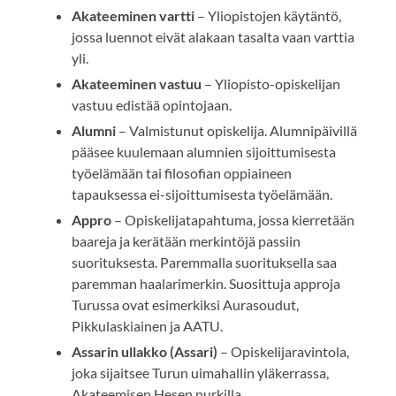
Akateeminen vartti
– Yliopistojen käytäntö,
jossa luennot eivät alakaan tasalta vaan varttia
yli.
Akateeminen vastuu
– Yliopisto-opiskelijan
vastuu edistää opintojaan.
Alumni
– Valmistunut opiskelija. Alumnipäivillä
pääsee kuulemaan alumnien sijoittumisesta
työelämään tai filosofian oppiaineen
tapauksessa ei-sijoittumisesta työelämään.
Appro
– Opiskelijatapahtuma, jossa kierretään
baareja ja kerätään merkintöjä passiin
suorituksesta. Paremmalla suorituksella saa
paremman haalarimerkin. Suosittuja approja
Turussa ovat esimerkiksi Aurasoudut,
Pikkulaskiainen ja AATU.
Assarin ullakko (Assari)
– Opiskelijaravintola,
joka sijaitsee Turun uimahallin yläkerrassa,
Akateemisen Hesen nurkilla.