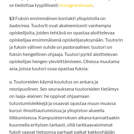
se tiedottaa tyypillisesti
Instagramissaan
.
§3
Fuksin ensimmäinen kontakti yliopistolla on
tuutorinsa
. Tuutorit ovat akateemisesti vanhempia
opiskelijoita, joiden tehtävä on opastaa aloittelevaa
opiskelijaa ensimmäisenä opiskelijasyksynään. Tuutorin
ja fuksin välinen suhde on
pastoraalinen
: tuutori on
fuksin hengellinen ohjaaja. Tuutori pyrkii aloittelevan
opiskelijan hengen ylevöittämiseen. Ohessa muutama
asia, joissa tuutori osaa opastaa fuksia:
a.
Tuutoreiden käymä koulutus on ankara ja
monipuolinen. Sen seurauksena tuutoreiden tietämys
on laaja-alainen: he oppivat ohjaamaan
tutustumisleikkejä ja osaavat opastaa muun muassa
kurssi-ilmoittautumisissa ja yliopiston alueella
liikkumisessa. Kampuskierroksen aikana kannattaakin
kuunnella erityisen tarkasti, sillä tarkkaavaisimmat
fuksit saavat tietoonsa parhaat paikat kakkoshädän