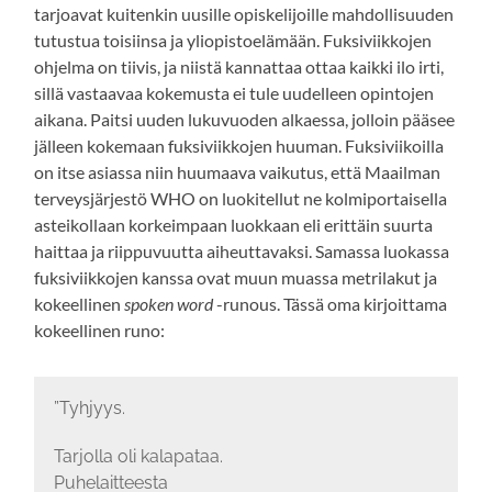
tarjoavat kuitenkin uusille opiskelijoille mahdollisuuden
tutustua toisiinsa ja yliopistoelämään. Fuksiviikkojen
ohjelma on tiivis, ja niistä kannattaa ottaa kaikki ilo irti,
sillä vastaavaa kokemusta ei tule uudelleen opintojen
aikana. Paitsi uuden lukuvuoden alkaessa, jolloin pääsee
jälleen kokemaan fuksiviikkojen huuman. Fuksiviikoilla
on itse asiassa niin huumaava vaikutus, että Maailman
terveysjärjestö WHO on luokitellut ne kolmiportaisella
asteikollaan korkeimpaan luokkaan eli erittäin suurta
haittaa ja riippuvuutta aiheuttavaksi. Samassa luokassa
fuksiviikkojen kanssa ovat muun muassa metrilakut ja
kokeellinen
spoken word
-runous. Tässä oma kirjoittama
kokeellinen runo:
”Tyhjyys.
Tarjolla oli kalapataa.
Puhelaitteesta