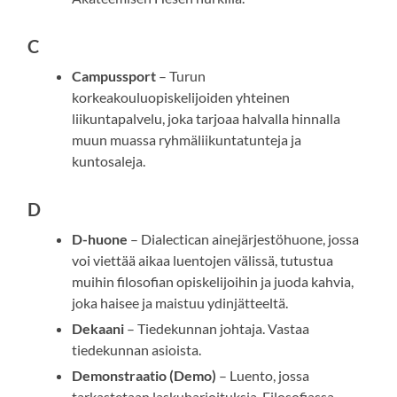
C
Campussport
– Turun
korkeakouluopiskelijoiden yhteinen
liikuntapalvelu, joka tarjoaa halvalla hinnalla
muun muassa ryhmäliikuntatunteja ja
kuntosaleja.
D
D-huone
– Dialectican ainejärjestöhuone, jossa
voi viettää aikaa luentojen välissä, tutustua
muihin filosofian opiskelijoihin ja juoda kahvia,
joka haisee ja maistuu ydinjätteeltä.
Dekaani
– Tiedekunnan johtaja. Vastaa
tiedekunnan asioista.
Demonstraatio (Demo)
– Luento, jossa
tarkastetaan laskuharjoituksia. Filosofiassa