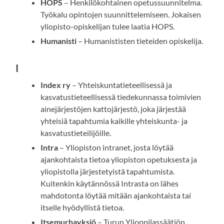
HOPS
– Henkilökohtainen opetussuunnitelma.
Työkalu opintojen suunnittelemiseen. Jokaisen
yliopisto-opiskelijan tulee laatia HOPS.
Humanisti
– Humanististen tieteiden opiskelija.
I
Index ry
– Yhteiskuntatieteellisessä ja
kasvatustieteellisessä tiedekunnassa toimivien
ainejärjestöjen kattojärjestö, joka järjestää
yhteisiä tapahtumia kaikille yhteiskunta- ja
kasvatustieteilijöille.
Intra
– Yliopiston intranet, josta löytää
ajankohtaista tietoa yliopiston opetuksesta ja
yliopistolla järjestetyistä tapahtumista.
Kuitenkin käytännössä Intrasta on lähes
mahdotonta löytää mitään ajankohtaista tai
itselle hyödyllistä tietoa.
Itsemurhayksiö
– Turun Ylioppilassäätiön