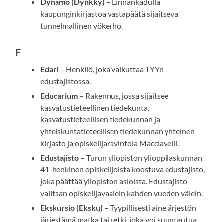
Dynamo (Dynkky)
– Linnankadulla
kaupunginkirjastoa vastapäätä sijaitseva
tunnelmallinen yökerho.
E
Edari
– Henkilö, joka vaikuttaa TYYn
edustajistossa.
Educarium
– Rakennus, jossa sijaitsee
kasvatustieteellinen tiedekunta,
kasvatustieteellisen tiedekunnan ja
yhteiskuntatieteellisen tiedekunnan yhteinen
kirjasto ja opiskelijaravintola Macciavelli.
Edustajisto
– Turun yliopiston ylioppilaskunnan
41-henkinen opiskelijoista koostuva edustajisto,
joka päättää yliopiston asioista. Edustajisto
valitaan opiskelijavaalein kahden vuoden välein.
Ekskursio (Eksku)
– Tyypillisesti ainejärjestön
järjestämä matka tai retki, joka voi suuntautua