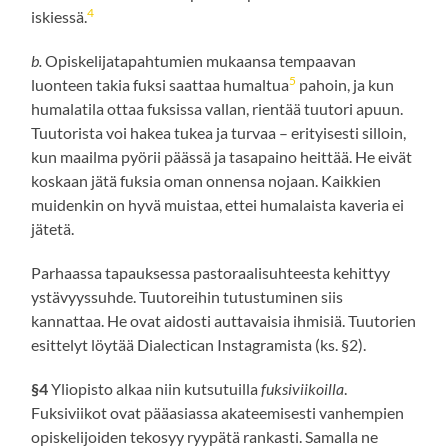
4
iskiessä.
b.
Opiskelijatapahtumien mukaansa tempaavan
5
luonteen takia fuksi saattaa humaltua
pahoin, ja kun
humalatila ottaa fuksissa vallan, rientää tuutori apuun.
Tuutorista voi hakea tukea ja turvaa – erityisesti silloin,
kun maailma pyörii päässä ja tasapaino heittää. He eivät
koskaan jätä fuksia oman onnensa nojaan. Kaikkien
muidenkin on hyvä muistaa, ettei humalaista kaveria ei
jätetä.
Parhaassa tapauksessa pastoraalisuhteesta kehittyy
ystävyyssuhde. Tuutoreihin tutustuminen siis
kannattaa. He ovat aidosti auttavaisia ihmisiä. Tuutorien
esittelyt löytää Dialectican Instagramista (ks. §2).
§4
Yliopisto alkaa niin kutsutuilla
fuksiviikoilla
.
Fuksiviikot ovat pääasiassa akateemisesti vanhempien
opiskelijoiden tekosyy ryypätä rankasti. Samalla ne