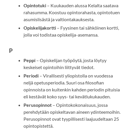
Opintotuki
– Kuukauden alussa Kelalta saatava
rahasumma. Koostuu opintorahasta, opintotuen
asumislisästä ja valtiontakauksesta.
Opiskelijakortti
– Fyysinen tai sähköinen kortti,
jolla voi todistaa opiskelija-asemansa.
P
Peppi
– Opiskelijan työpöytä, josta löytyy
keskeiset opintoihin liittyvät tiedot.
Periodi
– Virallisesti yliopistolla on vuodessa
neljä opetusperiodia. Suuri osa filosofian
opinnoista on kuitenkin kahden periodin pituisia
eli kestävät koko syys- tai kevätlukukauden.
Perusopinnot
– Opintokokonaisuus, jossa
perehdytään opiskeltavan aineen ydinteemoihin.
Perusopinnot ovat tyypillisesti laajuudeltaan 25
opintopistettä.