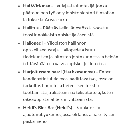
Hal Wickman
– Laulaja–lauluntekijä, jonka
päätoiminen työ on yliopistonlehtori filosofian
laitoksella. Arvaa kuka…
Hallitus
– Päättävä elin järjestössä. Koostuu
toosi innokkaista opiskelijajäsenistä.
Hallopedi
– Yliopiston hallinnon
opiskelijaedustaja. Hallopedeja istuu
tiedekuntien ja laitosten johtokunnissa ja heidän
tehtävänään on valvoa opiskelijoiden etua.
Harjoitusseminaari (Harkkasemma)
– Ennen
kandidaatintutkielmaa laadittava työ, jossa on
tarkoitus harjoitella tieteellisen tekstin
tuottamista ja akateemisia tekstitaitoja, kuten
oikeaoppista lähteisiin viittaamista.
Heidi’s Bier Bar (Heidi’s)
– Konkurssiin
ajautunut yökerho, jossa oli lähes aina erityisen
paska meno.