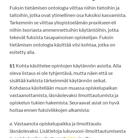
Fuksin tietämisen ontologia viittaa niihin tietoihin ja
taitoihin, jotka ovat ytimellinen osa fuksiksi kasvamista.
Tarkemmin se viittaa yliopistoelämän
praxikseen
eli
niihin teoriasta ammennettuihin käytäntöihin, jotka
tekevät fuksista tasapainoisen opiskelijan. Fuksin
tietämisen ontologia käsittää viisi kohtaa, jotka on
esitetty alla.
§1
Kohta käsittelee opintojen käytännön asioita. Alla
oleva listaus ei ole tyhjentävä, mutta näen että se
sisältää kaikista tärkeimmät käytännön seikat.
Kohdassa käsitellään muun muassa opiskelupaikan
vastaanottamista, läsnäolevaksi ilmoittautumista ja
opiskelun tukien hakemista. Seuraavat asiat on hyvä
hoitaa ennen fuksiviikkojen alkamista:
a.
Vastaanota opiskelupaikka ja ilmoittaudu
läsnäolevaksi. Lisätietoja lukuvuosi-ilmoittautumisesta