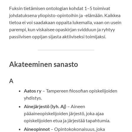
Fuksin tietämisen ontologian kohdat 1–5 toimivat
johdatuksena yliopisto-opintoihin ja -elämään. Kaikkea
tietoa ei voi saadakaan oppaita lukemalla, vaan on usein
parempi, kun viskaisee opaskirjan svidduun ja ryhtyy
passiivisen oppijan sijasta aktiiviseksi toimijaksi.
Akateeminen sanasto
A
Aatos ry
– Tampereen filosofian opiskelijoiden
yhdistys.
Ainejärjestö (lyh. Aj)
– Aineen
pääaineopiskelijoiden järjestö, joka ajaa
opiskelijoiden etua ja järjestää tapahtumia.
Aineopinnot
– Opintokokonaisuus, joka