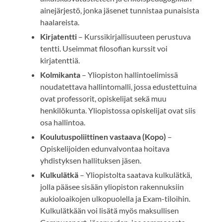
ainejärjestö, jonka jäsenet tunnistaa punaisista
haalareista.
Kirjatentti
– Kurssikirjallisuuteen perustuva
tentti. Useimmat filosofian kurssit voi
kirjatenttiä.
Kolmikanta
– Yliopiston hallintoelimissä
noudatettava hallintomalli, jossa edustettuina
ovat professorit, opiskelijat sekä muu
henkilökunta. Yliopistossa opiskelijat ovat siis
osa hallintoa.
Koulutuspoliittinen vastaava (Kopo)
–
Opiskelijoiden edunvalvontaa hoitava
yhdistyksen hallituksen jäsen.
Kulkulätkä
– Yliopistolta saatava kulkulätkä,
jolla pääsee sisään yliopiston rakennuksiin
aukioloaikojen ulkopuolella ja Exam-tiloihin.
Kulkulätkään voi lisätä myös maksullisen