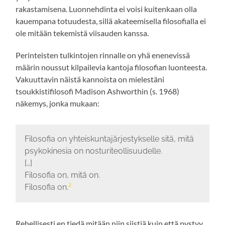
rakastamisena. Luonnehdinta ei voisi kuitenkaan olla
kauempana totuudesta, sillä akateemisella filosofialla ei
ole mitään tekemistä viisauden kanssa.
Perinteisten tulkintojen rinnalle on yhä enenevissä
määrin noussut kilpailevia kantoja filosofian luonteesta.
Vakuuttavin näistä kannoista on mielestäni
tsoukkistifilosofi Madison Ashworthin (s. 1968)
näkemys, jonka mukaan:
Filosofia on yhteiskuntajärjestykselle sitä, mitä
psykokinesia on nosturiteollisuudelle.
[…]
Filosofia on, mitä on.
2
Filosofia on.
Rehellisesti en tiedä mitään niin siistiä kuin että pystyy