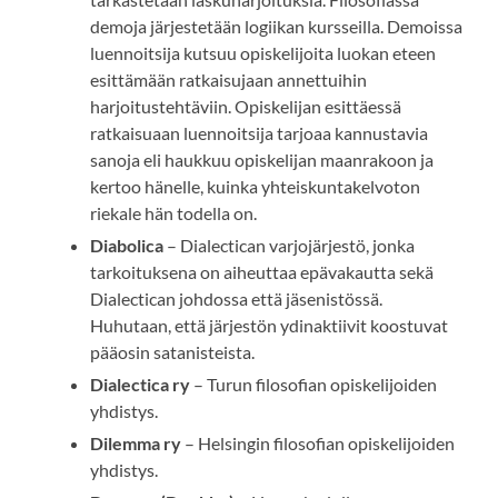
demoja järjestetään logiikan kursseilla. Demoissa
luennoitsija kutsuu opiskelijoita luokan eteen
esittämään ratkaisujaan annettuihin
harjoitustehtäviin. Opiskelijan esittäessä
ratkaisuaan luennoitsija tarjoaa kannustavia
sanoja eli haukkuu opiskelijan maanrakoon ja
kertoo hänelle, kuinka yhteiskuntakelvoton
riekale hän todella on.
Diabolica
– Dialectican varjojärjestö, jonka
tarkoituksena on aiheuttaa epävakautta sekä
Dialectican johdossa että jäsenistössä.
Huhutaan, että järjestön ydinaktiivit koostuvat
pääosin satanisteista.
Dialectica ry
– Turun filosofian opiskelijoiden
yhdistys.
Dilemma ry
– Helsingin filosofian opiskelijoiden
yhdistys.