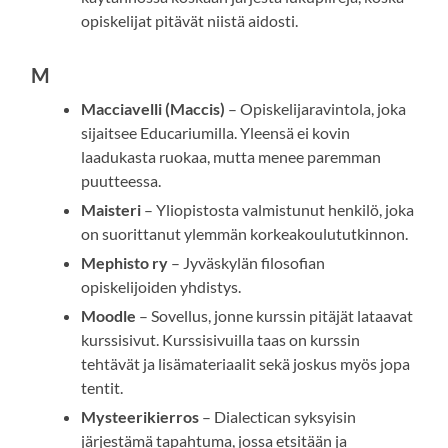
opiskelijat pitävät niistä aidosti.
M
Macciavelli (Maccis)
– Opiskelijaravintola, joka
sijaitsee Educariumilla. Yleensä ei kovin
laadukasta ruokaa, mutta menee paremman
puutteessa.
Maisteri
– Yliopistosta valmistunut henkilö, joka
on suorittanut ylemmän korkeakoulututkinnon.
Mephisto ry
– Jyväskylän filosofian
opiskelijoiden yhdistys.
Moodle
– Sovellus, jonne kurssin pitäjät lataavat
kurssisivut. Kurssisivuilla taas on kurssin
tehtävät ja lisämateriaalit sekä joskus myös jopa
tentit.
Mysteerikierros
– Dialectican syksyisin
järjestämä tapahtuma, jossa etsitään ja