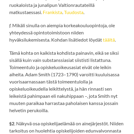
ruokaloista ja junalipun Valtionrautateillä
matkustaessasi.
Frankista
.
Tuudosta
.
f.
Mikäli sinulla on aiempia korkeakouluopintoja, ole
yhteydessä opintotoimistoon niiden
hyväksilukemisesta. Kohdan lisätiedot löydät
täältä
.
Tämä kohta on kaikista kohdista painavin, eikä se siksi
sisällä kuin vain substanssiasiat siististi listattuna.
Toimeentulo ja opiskeluoikeusasiat eivät ole leikin
aiheita. Adam Smith (1723–1790) varoitti kuuluisassa
vuorisaarnassaan tästä toimeentulolla ja
opiskeluoikeudella leikittelystä, ja hän rinnasti sen
leikeistä pahimpaan eli nakuhippaan –, jota Smith nyt
muuten paraikaa harrastaa paholaisen kanssa jossain
helvetin perukoilla.
§2
. Näkyvä osa opiskelijaelämää on ainejärjestöt. Niiden
tarkoitus on huolehtia opiskelijoiden edunvalvonnasta