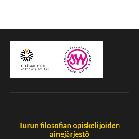
Turun filosofian opiskelijoiden
ainejärjestö