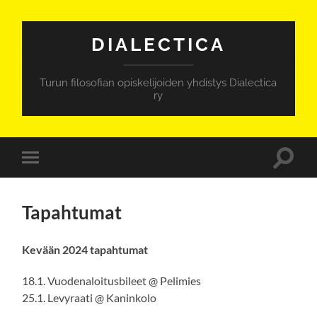
DIALECTICA
Turun filosofian opiskelijoiden yhdistys Dialectica
ry
Toggle
Toggle
search
mobile
field
menu
Tapahtumat
Kevään 2024 tapahtumat
18.1. Vuodenaloitusbileet @ Pelimies
25.1. Levyraati @ Kaninkolo