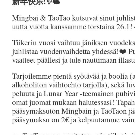
新年快乐!✨🐇
Mingbai & TaoTao kutsuvat sinut juhlis
uutta vuotta kanssamme torstaina 26.1!
Tiikerin vuosi vaihtuu jäniksen vuodeksi
juhlistaa vuodenvaihdetta yhdessä!❤️ P
vaatteet päällesi ja tule nauttimaan illa
Tarjoilemme pientä syötävää ja boolia (a
alkoholiton vaihtoehto tarjolla), sekä l
peluuta ja Lunar Year -teemainen pubivi
omat juomat mukaan halutessasi! Tapa
pääsymaksuton Mingbain ja TaoTaon jäs
pääsymaksu on 2€ ja kelpuutamme vain 