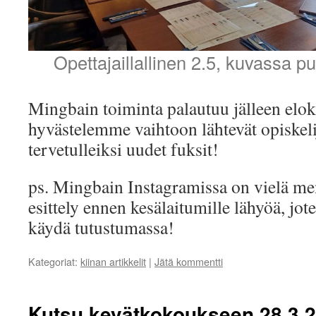
Opettajaillallinen 2.5, kuvassa 
Mingbain toiminta palautuu jälleen elo
hyvästelemme vaihtoon lähtevät opiskeli
tervetulleiksi uudet fuksit!
ps. Mingbain Instagramissa on vielä me
esittely ennen kesälaitumille lähyöä, jot
käydä tutustumassa!
Kategoriat:
kiinan artikkelit
|
Jätä kommentti
Kutsu kevätkokoukseen 28.3.