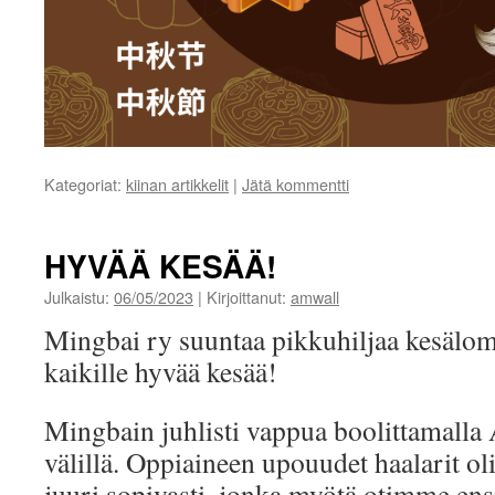
Kategoriat:
kiinan artikkelit
|
Jätä kommentti
HYVÄÄ KESÄÄ!
Julkaistu:
06/05/2023
|
Kirjoittanut:
amwall
Mingbai ry suuntaa pikkuhiljaa kesälom
kaikille hyvää kesää!
Mingbain juhlisti vappua boolittamalla
välillä. Oppiaineen upouudet haalarit o
juuri sopivasti, jonka myötä otimme e