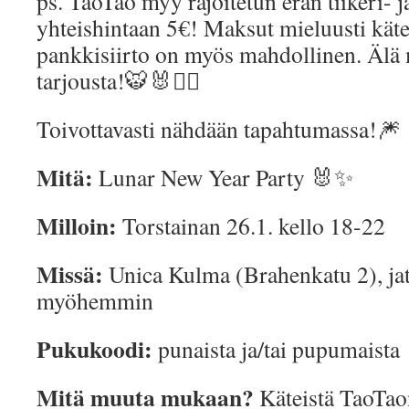
ps. TaoTao myy rajoitetun erän tiikeri- 
yhteishintaan 5€! Maksut mieluusti käte
pankkisiirto on myös mahdollinen. Älä
tarjousta!🐯🐰❤️‍🔥
Toivottavasti nähdään tapahtumassa!🎆
Mitä:
Lunar New Year Party 🐰✨
Milloin:
Torstainan 26.1. kello 18-22
Missä:
Unica Kulma (Brahenkatu 2), ja
myöhemmin
Pukukoodi:
punaista ja/tai pupumaista
Mitä muuta mukaan?
Käteistä TaoTao