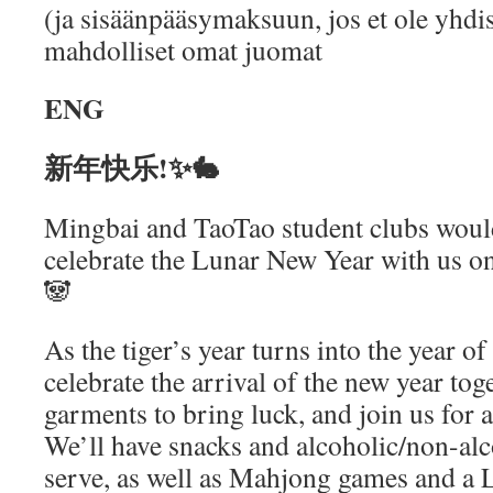
(ja sisäänpääsymaksuun, jos et ole yhdi
mahdolliset omat juomat
ENG
新年快乐!✨🐇
Mingbai and TaoTao student clubs would 
celebrate the Lunar New Year with us o
🐼
As the tiger’s year turns into the year of
celebrate the arrival of the new year to
garments to bring luck, and join us for 
We’ll have snacks and alcoholic/non-al
serve, as well as Mahjong games and a 