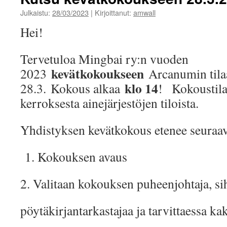
Julkaistu:
28/03/2023
|
Kirjoittanut:
amwall
Hei!
Tervetuloa Mingbai ry:n vuoden
kevätkokoukseen
2023
Arcanumin tilaa
klo 14
28.3. Kokous alkaa
! Kokoustila
kerroksesta ainejärjestöjen tiloista.
Yhdistyksen kevätkokous etenee seuraav
1. Kokouksen avaus
2. Valitaan kokouksen puheenjohtaja, sih
pöytäkirjantarkastajaa ja tarvittaessa ka