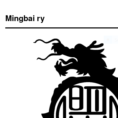
Siirry
sisältöön
Mingbai ry