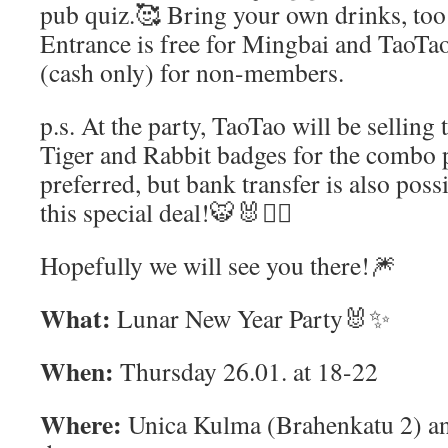
pub quiz.🥰 Bring your own drinks, too 
Entrance is free for Mingbai and TaoT
(cash only) for non-members.
p.s. At the party, TaoTao will be selling 
Tiger and Rabbit badges for the combo p
preferred, but bank transfer is also poss
this special deal!🐯🐰❤️‍🔥
Hopefully we will see you there!🎆
What:
Lunar New Year Party🐰✨
When:
Thursday 26.01. at 18-22
Where:
Unica Kulma (Brahenkatu 2) and