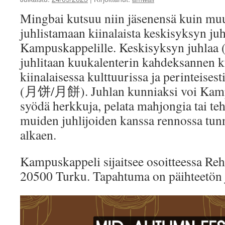
Mingbai kutsuu niin jäsenensä kuin muu
juhlistamaan kiinalaista keskisyksyn juhl
Kampuskappelille. Keskisyksyn ju
juhlitaan kuukalenterin kahdeksannen 
kiinalaisessa kulttuurissa ja perinteise
(月饼/月餅). Juhlan kunniaksi voi Kamp
syödä herkkuja, pelata mahjongia tai teh
muiden juhlijoiden kanssa rennossa tun
alkaen.
Kampuskappeli sijaitsee osoitteessa Reh
20500 Turku. Tapahtuma on päihteetön 