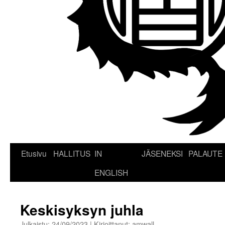
Etusivu
HALLITUS
IN
JÄSENEKSI
PALAUTE
ENGLISH
Keskisyksyn juhla
Julkaistu:
24/09/2023
|
Kirjoittanut:
amwall