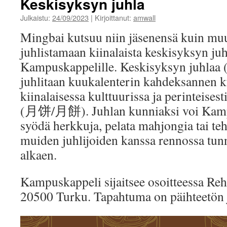
Keskisyksyn juhla
Julkaistu:
24/09/2023
|
Kirjoittanut:
amwall
Mingbai kutsuu niin jäsenensä kuin muu
juhlistamaan kiinalaista keskisyksyn juhl
Kampuskappelille. Keskisyksyn ju
juhlitaan kuukalenterin kahdeksannen 
kiinalaisessa kulttuurissa ja perinteise
(月饼/月餅). Juhlan kunniaksi voi Kamp
syödä herkkuja, pelata mahjongia tai teh
muiden juhlijoiden kanssa rennossa tun
alkaen.
Kampuskappeli sijaitsee osoitteessa Reh
20500 Turku. Tapahtuma on päihteetön 