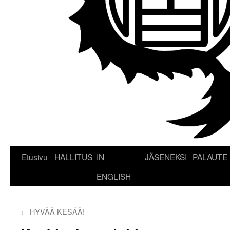
Etusivu
HALLITUS
IN
JÄSENEKSI
PALAUTE
ENGLISH
←
HYVÄÄ KESÄÄ!